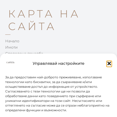
КАРТА НА
САЙТА
Начало
Имоти
Споделена печалба
Win-Win
Управлявай настройките
Блог
Контакти
За да предоставим най-доброто преживяване, използваме
технологии като бисквитки, за да съхраняваме и/или
осъществяваме достъп до информация от устройството.
КОНТАКТИ
Съгласяването с тези технологии ще ни позволи да
обработваме данни като поведението при сърфиране или
уникални идентификатори на този сайт. Несъгласието или
0877 888 804
оттеглянето на съгласие може да се отрази неблагоприятно на
определени функции и възможности.
office@leartista.bg
бул. „България" 58