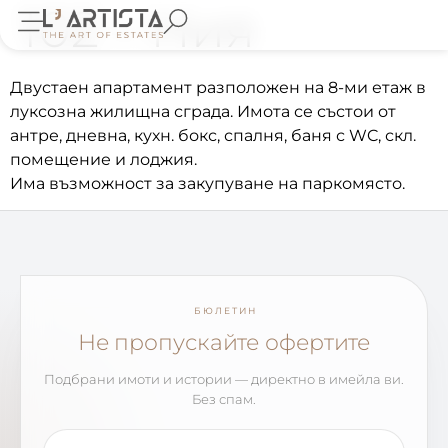
102 – Ния
Двустаен апартамент разположен на 8-ми етаж в
луксозна жилищна сграда. Имота се състои от
антре, дневна, кухн. бокс, спалня, баня с WC, скл.
помещение и лоджия.
Има възможност за закупуване на паркомясто.
БЮЛЕТИН
Не пропускайте офертите
Подбрани имоти и истории — директно в имейла ви.
Без спам.