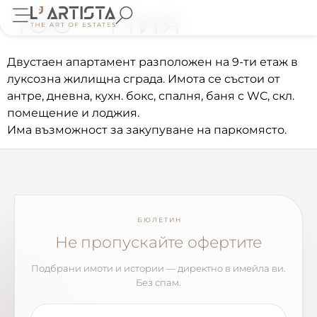
106 – Ния
Двустаен апартамент разположен на 9-ти етаж в
луксозна жилищна сграда. Имота се състои от
антре, дневна, кухн. бокс, спалня, баня с WC, скл.
помещение и лоджия.
Има възможност за закупуване на паркомясто.
БЮЛЕТИН
Не пропускайте офертите
Подбрани имоти и истории — директно в имейла ви.
Без спам.