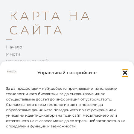
КАРТА НА
САЙТА
Начало
Имоти
Споделена печалба
Win-Win
Управлявай настройките
Блог
Контакти
За да предоставим най-доброто преживяване, използваме
технологии като бисквитки, за да съхраняваме и/или
осъществяваме достъп до информация от устройството.
КОНТАКТИ
Съгласяването с тези технологии ще ни позволи да
обработваме данни като поведението при сърфиране или
уникални идентификатори на този сайт. Несъгласието или
0877 888 804
оттеглянето на съгласие може да се отрази неблагоприятно на
определени функции и възможности.
office@leartista.bg
бул. „България" 58