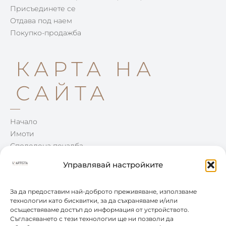
Присъединете се
Отдава под наем
Покупко-продажба
КАРТА НА
САЙТА
Начало
Имоти
Споделена печалба
Win-Win
Управлявай настройките
Блог
Контакти
За да предоставим най-доброто преживяване, използваме
технологии като бисквитки, за да съхраняваме и/или
осъществяваме достъп до информация от устройството.
КОНТАКТИ
Съгласяването с тези технологии ще ни позволи да