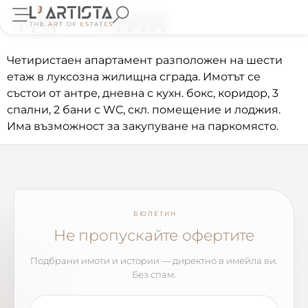
114 – Ния
Четиристаен апартамент разположен на шести
етаж в луксозна жилищна сграда. Имотът се
състои от антре, дневна с кухн. бокс, коридор, 3
спални, 2 бани с WC, скл. помещение и лоджия.
Има възможност за закупуване на паркомясто.
БЮЛЕТИН
Не пропускайте офертите
Подбрани имоти и истории — директно в имейла ви.
Без спам.