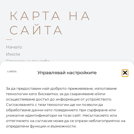
КАРТА НА
САЙТА
Начало
Имоти
Споделена печалба
Win-Win
Управлявай настройките
Блог
Контакти
За да предоставим най-доброто преживяване, използваме
технологии като бисквитки, за да съхраняваме и/или
осъществяваме достъп до информация от устройството.
КОНТАКТИ
Съгласяването с тези технологии ще ни позволи да
обработваме данни като поведението при сърфиране или
уникални идентификатори на този сайт. Несъгласието или
0877 888 804
оттеглянето на съгласие може да се отрази неблагоприятно на
определени функции и възможности.
office@leartista.bg
бул. „България" 58