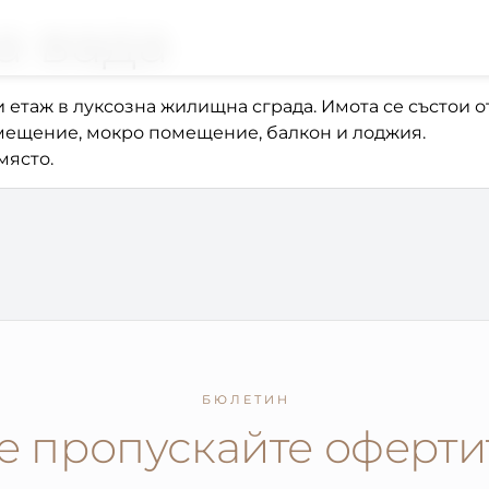
а вада
етаж в луксозна жилищна сграда. Имота се състои от а
омещение, мокро помещение, балкон и лоджия.
място.
БЮЛЕТИН
е пропускайте оферти