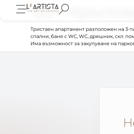
120 – Кръстов
Тристаен апартамент разположен на 3-ти 
спални, баня с WC, WC, дрешник, скл. п
Има възможност за закупуване на парко
Н