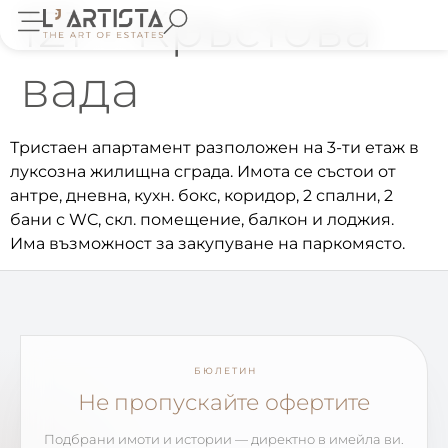
121 – Кръстова
вада
Тристаен апартамент разположен на 3-ти етаж в
луксозна жилищна сграда. Имота се състои от
антре, дневна, кухн. бокс, коридор, 2 спални, 2
бани с WC, скл. помещение, балкон и лоджия.
Има възможност за закупуване на паркомясто.
БЮЛЕТИН
Не пропускайте офертите
Подбрани имоти и истории — директно в имейла ви.