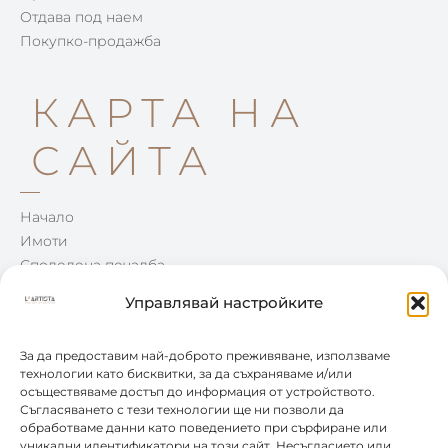
Отдава под наем
Покупко-продажба
КАРТА НА
САЙТА
Начало
Имоти
Споделена печалба
Win-Win
Управлявай настройките
Блог
Контакти
За да предоставим най-доброто преживяване, използваме
технологии като бисквитки, за да съхраняваме и/или
осъществяваме достъп до информация от устройството.
КОНТАКТИ
Съгласяването с тези технологии ще ни позволи да
обработваме данни като поведението при сърфиране или
уникални идентификатори на този сайт. Несъгласието или