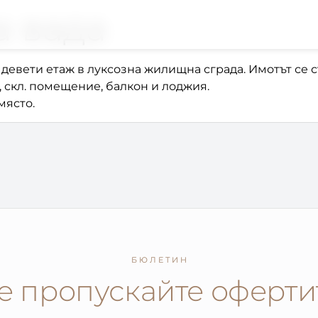
а вада
вети етаж в луксозна жилищна сграда. Имотът се със
, скл. помещение, балкон и лоджия.
място.
БЮЛЕТИН
е пропускайте оферти