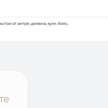
тои от антре, дневна, кухн. бокс,
те