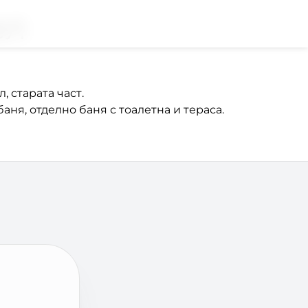
ел
, старата част.
баня, отделно баня с тоалетна и тераса.