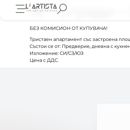
14 – Сгради 
БЕЗ КОМИСИОН ОТ КУПУВАЧА!
Тристаен апартамент със застроена площ 1
Състои се от: Предверие, дневна с кухнен
Изложение: СИ/СЗ/ЮЗ
Цена с ДДС.