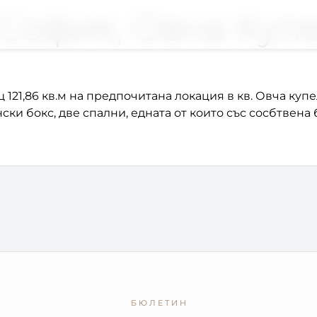
– София, Овча Куп
21,86 кв.м на предпочитана локация в кв. Овча купел
ски бокс, две спални, едната от които със сосбтвена 
БЮЛЕТИН