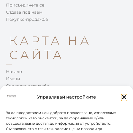
Присъединете се
Отдава под наем
Покупко-продажба
КАРТА НА
САЙТА
Начало
Имоти
Споделена печалба
Win-Win
Управлявай настройките
Блог
Контакти
За да предоставим най-доброто преживяване, използваме
технологии като бисквитки, за да съхраняваме и/или
осъществяваме достъп до информация от устройството.
КОНТАКТИ
Съгласяването с тези технологии ще ни позволи да