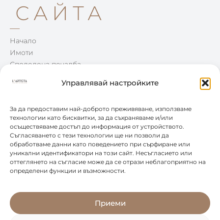
САЙТА
Начало
Имоти
Споделена печалба
Win-Win
Управлявай настройките
Блог
Контакти
За да предоставим най-доброто преживяване, използваме
технологии като бисквитки, за да съхраняваме и/или
осъществяваме достъп до информация от устройството.
КОНТАКТИ
Съгласяването с тези технологии ще ни позволи да
обработваме данни като поведението при сърфиране или
уникални идентификатори на този сайт. Несъгласието или
0877 888 804
оттеглянето на съгласие може да се отрази неблагоприятно на
определени функции и възможности.
office@leartista.bg
бул. „България" 58
Приеми