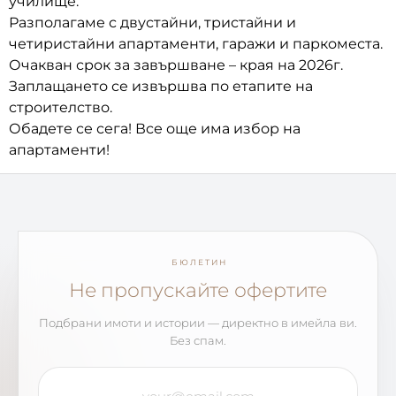
училище.
Разполагаме с двустайни, тристайни и
четиристайни апартаменти, гаражи и паркоместа.
Очакван срок за завършване – края на 2026г.
Заплащането се извършва по етапите на
строителство.
Обадете се сега! Все още има избор на
апартаменти!
БЮЛЕТИН
Не пропускайте офертите
Подбрани имоти и истории — директно в имейла ви.
Без спам.