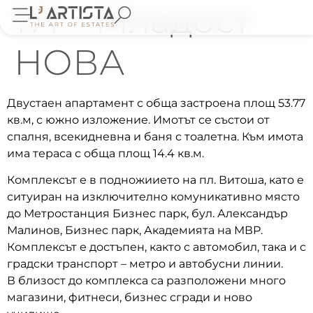
171 – Младост
НОВА
Двустаен апартамент с обща застроена площ 53.77
кв.м, с южно изложение. Имотът се състои от
спалня, всекидневна и баня с тоалетна. Към имота
има тераса с обща площ 14.4 кв.м.
Комплексът е в подножиието на пл. Витоша, като е
ситуиран на изключително комуникативно място
до Метростанция Бизнес парк, бул. Александър
Малинов, Бизнес парк, Академията на МВР.
Комплексът е достъпен, както с автомобил, така и с
градски транспорт – метро и автобусни линии.
В близост до комплекса са разположени много
магазини, фитнеси, бизнес сгради и ново