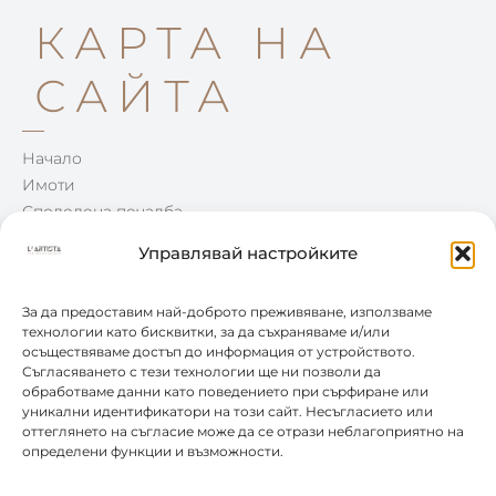
КАРТА НА
САЙТА
Начало
Имоти
Споделена печалба
Win-Win
Управлявай настройките
Блог
Контакти
За да предоставим най-доброто преживяване, използваме
технологии като бисквитки, за да съхраняваме и/или
осъществяваме достъп до информация от устройството.
КОНТАКТИ
Съгласяването с тези технологии ще ни позволи да
обработваме данни като поведението при сърфиране или
уникални идентификатори на този сайт. Несъгласието или
0877 888 804
оттеглянето на съгласие може да се отрази неблагоприятно на
определени функции и възможности.
office@leartista.bg
бул. „България" 58