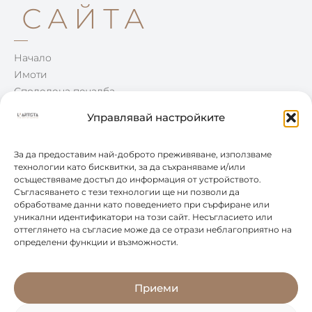
САЙТА
Начало
Имоти
Споделена печалба
Win-Win
Управлявай настройките
Блог
Контакти
За да предоставим най-доброто преживяване, използваме
технологии като бисквитки, за да съхраняваме и/или
осъществяваме достъп до информация от устройството.
КОНТАКТИ
Съгласяването с тези технологии ще ни позволи да
обработваме данни като поведението при сърфиране или
уникални идентификатори на този сайт. Несъгласието или
0877 888 804
оттеглянето на съгласие може да се отрази неблагоприятно на
определени функции и възможности.
office@leartista.bg
бул. „България" 58
Приеми