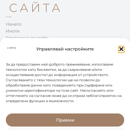
САЙТА
Начало
Имоти
Споделена печалба
Win-Win
Управлявай настройките
Блог
Контакти
За да предоставим най-доброто преживяване, използваме
технологии като бисквитки, за да съхраняваме и/или
осъществяваме достъп до информация от устройството.
КОНТАКТИ
Съгласяването с тези технологии ще ни позволи да
обработваме данни като поведението при сърфиране или
уникални идентификатори на този сайт. Несъгласието или
0877 888 804
оттеглянето на съгласие може да се отрази неблагоприятно на
определени функции и възможности.
office@leartista.bg
бул. „България" 58
Приеми