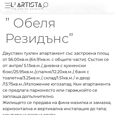
202 – Комплекс
” Обеля
Резидънс”
Двустаен тухлен апартамент със застроена площ
от 56.00кв.м.(64.91кв.м. с общите части). Състои се
от: антре/ 5.13кв.м./, дневна с кухненски
бокс/25.95кв.м./,спалня/12.20кв.м./, баня с
тоалетна/3.25кв.м./, склад/1.51кв.м./ и двор
/13.75кв.м./.Изложение югозапад. Към апартамента
се предлага паркомясто или гараж,който се
заплаща допълнително.
Жилището се предава на фина мазилка и замазка,
хоризонтална и вертикална инсталация до тапа;
монтирана входна врата.