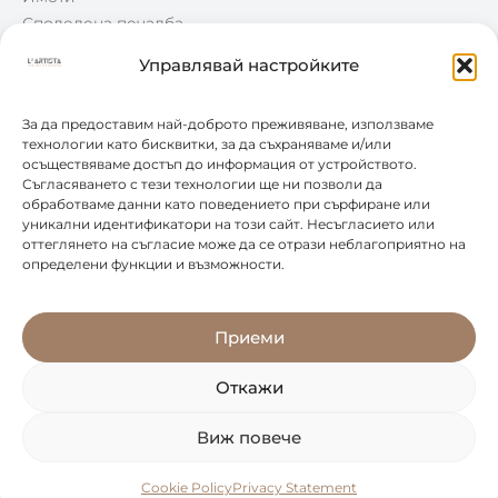
Споделена печалба
Win-Win
Управлявай настройките
Блог
Контакти
За да предоставим най-доброто преживяване, използваме
технологии като бисквитки, за да съхраняваме и/или
осъществяваме достъп до информация от устройството.
КОНТАКТИ
Съгласяването с тези технологии ще ни позволи да
обработваме данни като поведението при сърфиране или
уникални идентификатори на този сайт. Несъгласието или
0877 888 804
оттеглянето на съгласие може да се отрази неблагоприятно на
определени функции и възможности.
office@leartista.bg
бул. „България" 58
Приеми
Откажи
Виж повече
© 2026 L'ARTISTA. ВСИЧКИ ПРАВА ЗАПАЗЕНИ.
MP|13 DESIGNS
Cookie Policy
Privacy Statement