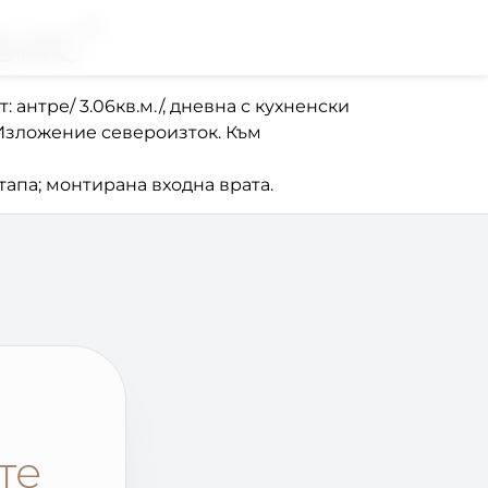
ънс”
: антре/ 3.06кв.м./, дневна с кухненски
м./.Изложение североизток. Към
апа; монтирана входна врата.
те