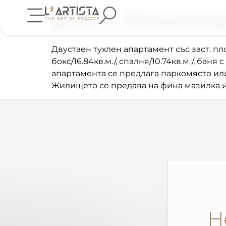
204 – Компле
Двустаен тухлен апартамент със заст. площ
бокс/16.84кв.м./, спалня/10.74кв.м./, баня 
апартамента се предлага паркомясто ил
Жилището се предава на фина мазилка и 
Н