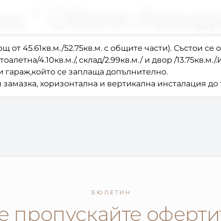
кс ” Обеля Резид
 от 45.61кв.м./52.75кв.м. с общите части). Състои се от
с тоалетна/4.10кв.м./, склад/2.99кв.м./ и двор /13.75кв.
и гараж,който се заплаща допълнително.
замазка, хоризонтална и вертикална инсталация до т
БЮЛЕТИН
е пропускайте оферти