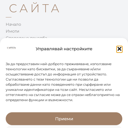
САЙТА
Начало
Имоти
Споделена печалба
Win-Win
Управлявай настройките
Блог
Контакти
За да предоставим най-доброто преживяване, използваме
технологии като бисквитки, за да съхраняваме и/или
осъществяваме достъп до информация от устройството.
КОНТАКТИ
Съгласяването с тези технологии ще ни позволи да
обработваме данни като поведението при сърфиране или
уникални идентификатори на този сайт. Несъгласието или
0877 888 804
оттеглянето на съгласие може да се отрази неблагоприятно на
определени функции и възможности.
office@leartista.bg
бул. „България" 58
Приеми