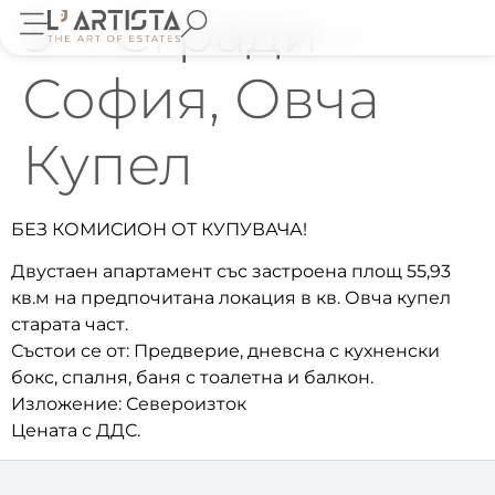
9 – Сгради –
София, Овча
Купел
БЕЗ КОМИСИОН ОТ КУПУВАЧА!
Двустаен апартамент със застроена площ 55,93
кв.м на предпочитана локация в кв. Овча купел
старата част.
Състои се от: Предверие, дневсна с кухненски
бокс, спалня, баня с тоалетна и балкон.
Изложение: Североизток
Цената с ДДС.