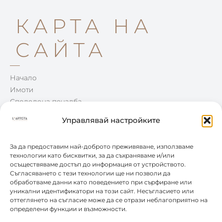
КАРТА НА
САЙТА
Начало
Имоти
Споделена печалба
Win-Win
Управлявай настройките
Блог
Контакти
За да предоставим най-доброто преживяване, използваме
технологии като бисквитки, за да съхраняваме и/или
осъществяваме достъп до информация от устройството.
КОНТАКТИ
Съгласяването с тези технологии ще ни позволи да
обработваме данни като поведението при сърфиране или
уникални идентификатори на този сайт. Несъгласието или
0877 888 804
оттеглянето на съгласие може да се отрази неблагоприятно на
определени функции и възможности.
office@leartista.bg
бул. „България" 58