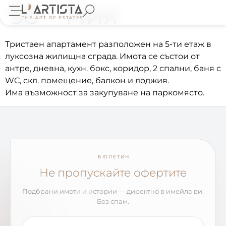
93 – Ния
Тристаен апартамент разположен на 5-ти етаж в
луксозна жилищна сграда. Имота се състои от
антре, дневна, кухн. бокс, коридор, 2 спални, баня с
WC, скл. помещение, балкон и лоджия.
Има възможност за закупуване на паркомясто.
БЮЛЕТИН
Не пропускайте офертите
Подбрани имоти и истории — директно в имейла ви.
Без спам.