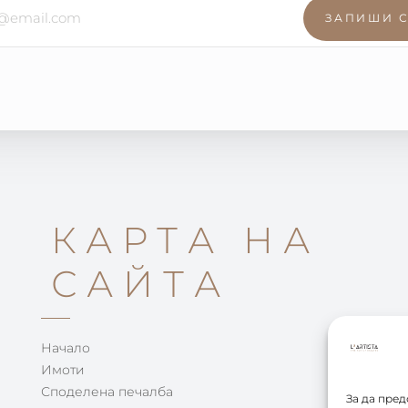
ЗАПИШИ 
КАРТА НА
САЙТА
Начало
Имоти
Споделена печалба
За да пре