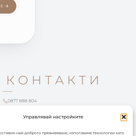
СЕ
КОНТАКТИ
0877 888 804
office@leartista.bg
бул. „България" 58
Управлявай настройките
доставим най-доброто преживяване, използваме технологии като