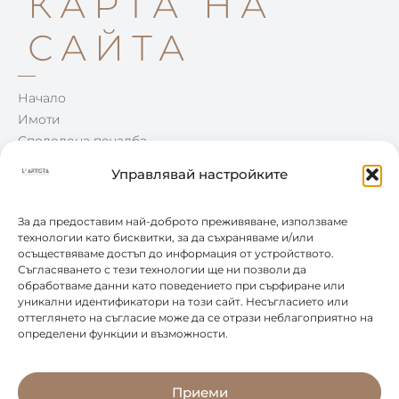
КАРТА НА
САЙТА
Начало
Имоти
Споделена печалба
Win-Win
Управлявай настройките
Блог
Контакти
За да предоставим най-доброто преживяване, използваме
технологии като бисквитки, за да съхраняваме и/или
осъществяваме достъп до информация от устройството.
КОНТАКТИ
Съгласяването с тези технологии ще ни позволи да
обработваме данни като поведението при сърфиране или
уникални идентификатори на този сайт. Несъгласието или
0877 888 804
оттеглянето на съгласие може да се отрази неблагоприятно на
определени функции и възможности.
office@leartista.bg
бул. „България" 58
Приеми