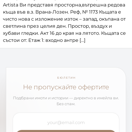
Artista Ви представя просторна,вътрешна редова
къща във в.з. Врана-Лозен. Реф, № 1173 Къщата е
чисто нова с изложение изток – запад, окъпана от
светлина през целия ден. Простор, въздух и
хубави гледки. Акт 16 до края на лятото. Къщата се
състои от: Етаж 1: входно антре […]
БЮЛЕТИН
Не пропускайте офертите
Подбрани имоти и истории — директно в имейла ви.
Без спам.