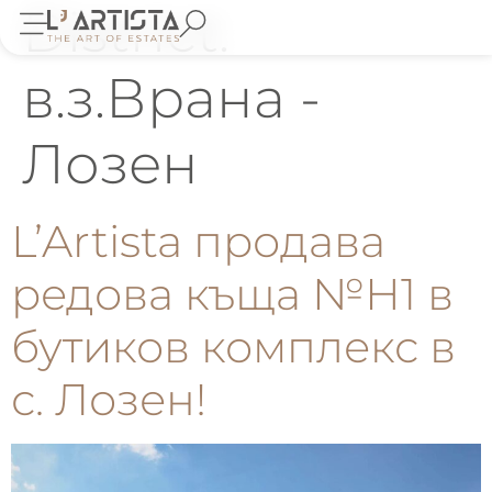
District:
в.з.Врана -
Лозен
L’Artista продава
редова къща №Н1 в
бутиков комплекс в
с. Лозен!