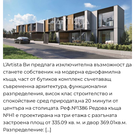
L’Artista Ви предлага изключителна възможност да
станете собственик на модерна еднофамилна
къща, част от бутиков комплекс съчетаващ
съвременна архитектура, функционални
разпределения, висок клас строителство и
спокойствие сред природата,на 20 минути от
центъра на столицата. Реф.№1386 Редова къща
№Н1 е проектирана на три етажа с разгъната
застроена площ от 335.09 кв. м. и двор 369.01кв.м.
Разпределение: […]