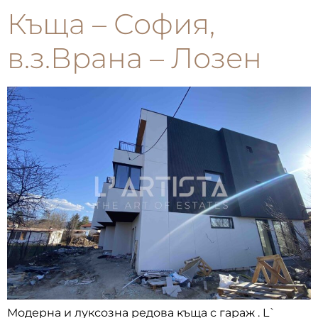
Къща – София,
в.з.Врана – Лозен
Модерна и луксозна редова къща с гараж . L`