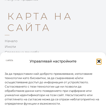
КАРТА НА
САЙТА
Начало
Имоти
Споделена печалба
Win-Win
Управлявай настройките
Блог
Контакти
За да предоставим най-доброто преживяване, използваме
технологии като бисквитки, за да съхраняваме и/или
КОНТАКТИ
осъществяваме достъп до информация от устройството.
Съгласяването с тези технологии ще ни позволи да
обработваме данни като поведението при сърфиране или
уникални идентификатори на този сайт. Несъгласието или
0877 888 804
оттеглянето на съгласие може да се отрази неблагоприятно на
определени функции и възможности.
office@leartista.bg