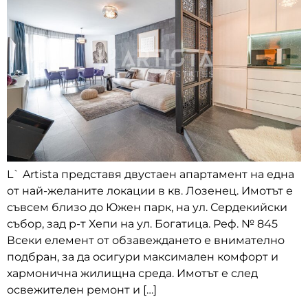
L` Artista представя двустаен апартамент на една
от най-желаните локации в кв. Лозенец. Имотът е
съвсем близо до Южен парк, на ул. Сердекийски
събор, зад р-т Хепи на ул. Богатица. Реф. № 845
Всеки елемент от обзавеждането е внимателно
подбран, за да осигури максимален комфорт и
хармонична жилищна среда. Имотът е след
освежителен ремонт и […]