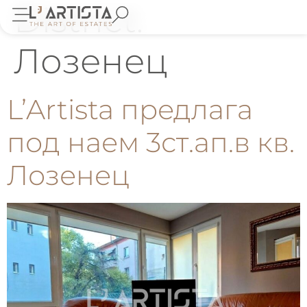
District:
Лозенец
L’Artista предлага
под наем 3ст.ап.в кв.
Лозенец