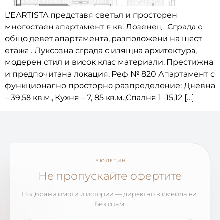
L’EARTISTA представя светъл и просторен
многостаен апартамент в кв. Лозенец . Сграда с
общо девет апартамента, разположени на шест
етажа . Луксозна сграда с изящна архитектура,
модерен стил и висок клас материали. Престижна
и предпочитана локация. Реф № 820 Апартамент с
функционално просторно разпределение: Дневна
– 39,58 кв.м., Кухня – 7, 85 кв.м.,Спалня 1 -15,12 […]
БЮЛЕТИН
Не пропускайте офертите
Подбрани имоти и истории — директно в имейла ви.
Без спам.