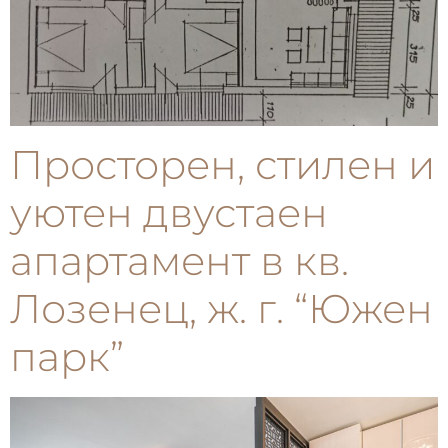
Просторен, стилен и
уютен двустаен
апартамент в кв.
Лозенец, ж. г. “Южен
парк”