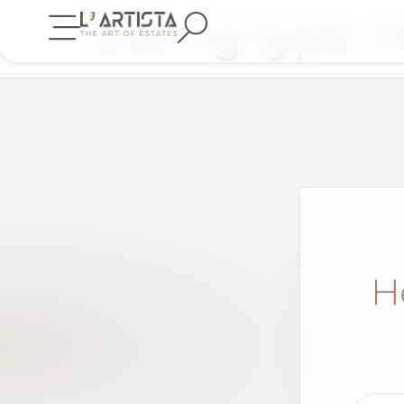
Listing type:
Н
Н