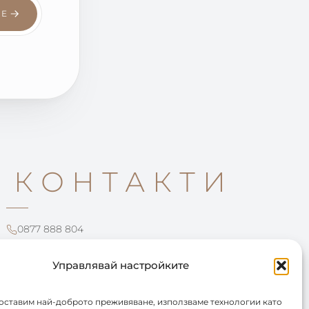
СЕ
КОНТАКТИ
0877 888 804
office@leartista.bg
бул. „България" 58
Управлявай настройките
доставим най-доброто преживяване, използваме технологии като