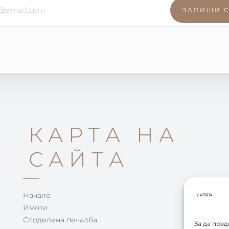
ЗАПИШИ 
КАРТА НА
САЙТА
Начало
Имоти
Споделена печалба
За да пре