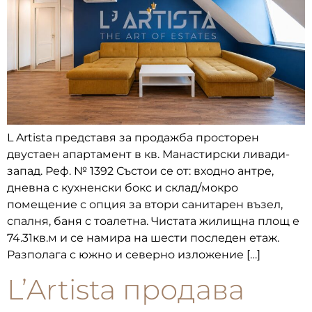
L Artista представя за продажба просторен
двустаен апартамент в кв. Манастирски ливади-
запад. Реф. № 1392 Състои се от: входно антре,
дневна с кухненски бокс и склад/мокро
помещение с опция за втори санитарен възел,
спалня, баня с тоалетна. Чистата жилищна площ е
74.31кв.м и се намира на шести последен етаж.
Разполага с южно и северно изложение […]
L’Artista продава