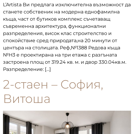
L’Artista Ви предлага изключителна възможност да
станете собственик на модерна еднофамилна
къща, част от бутиков комплекс съчетаващ
съвременна архитектура, функционални
разпределения, висок клас строителство и
спокойствие сред природата,на 20 минути от
центъра на столицата. Реф,№1388 Редова къща
№Н3 е проектирана на три етажа с разгъната
застроена площ от 319.24 кв. м. и двор 330.04кв.м.
Разпределение: […]
2-стаен – София,
Витоша