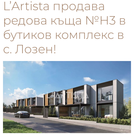
L’Artista продава
редова къща №Н3 в
бутиков комплекс в
с. Лозен!