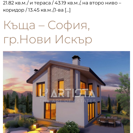
21.82 кв.м./ и тераса / 43.19 кв.м./, на второ ниво –
коридор / 13.45 кв.м./,1-ва […]
Къща – София,
гр.Нови Искър