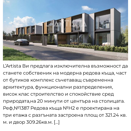
L’Artista Ви предлага изключителна възможност да
станете собственик на модерна редова къща, част
от бутиков комплекс съчетаващ съвременна
архитектура, функционални разпределения,
висок клас строителство и спокойствие сред
природата,на 20 минути от центъра на столицата.
Реф,№1387 Редова къща №Н2 е проектирана на
три етажа с разгъната застроена площ от 321.24 кв.
м. и двор 309.26кв.м. […]