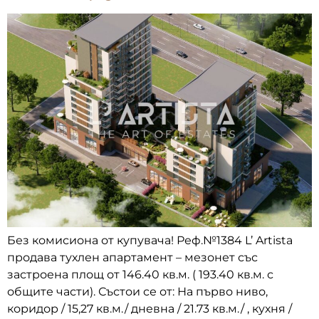
Без комисиона от купувача! Реф.№1384 L’ Artista
продава тухлен апартамент – мезонет със
застроена площ от 146.40 кв.м. ( 193.40 кв.м. с
общите части). Състои се от: На първо ниво,
коридор / 15,27 кв.м./ дневна / 21.73 кв.м./ , кухня /