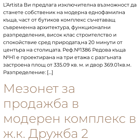
L’Artista Ви предлага изключителна възможност да
станете собственик на модерна еднофамилна
къща, част от бутиков комплекс съчетаващ
съвременна архитектура, функционални
разпределения, висок клас строителство и
спокойствие сред природата,на 20 минути от
центъра на столицата. Реф.№1386 Редова къща
№Н1 е проектирана на три етажа с разгъната
застроена площ от 335.09 кв. м. и двор 369.01кв.м.
Разпределение: […]
Мезонет за
продажба в
модерен комплекс в
ж.к. Дружба 2