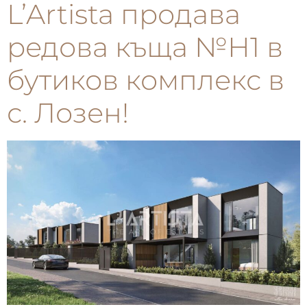
L’Artista продава
редова къща №Н1 в
бутиков комплекс в
с. Лозен!