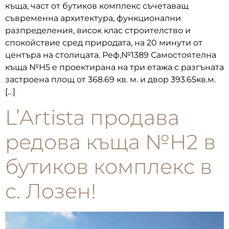
къща, част от бутиков комплекс съчетаващ
съвременна архитектура, функционални
разпределения, висок клас строителство и
спокойствие сред природата, на 20 минути от
центъра на столицата. Реф,№1389 Самостоятелна
къща №Н5 е проектирана на три етажа с разгъната
застроена площ от 368.69 кв. м. и двор 393.65кв.м.
[…]
L’Artista продава
редова къща №Н2 в
бутиков комплекс в
с. Лозен!