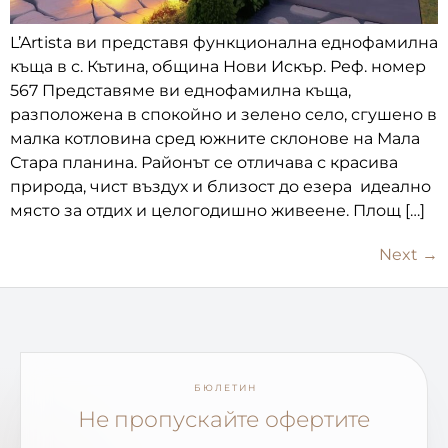
L’Artista ви представя функционална еднофамилна
къща в с. Кътина, община Нови Искър. Реф. номер
567 Представяме ви еднофамилна къща,
разположена в спокойно и зелено село, сгушено в
малка котловина сред южните склонове на Мала
Стара планина. Районът се отличава с красива
природа, чист въздух и близост до езера идеално
място за отдих и целогодишно живеене. Площ […]
Next
→
БЮЛЕТИН
Не пропускайте офертите