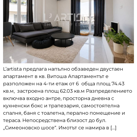
L’artista предлага напълно обзаведен двустаен
апартамент в кв. Витоша Апартаментът е
разположен на 4-ти етаж от 6 обща площ 74.43
кв.м, застроена площ 62.03 кв.м Разпределението
включва входно антре, просторна дневна с
кухненски бокс и трапезария, самостоятелна
спалня, баня с тоалетна, перално помещение и
тераса. Непосредствена близост до бул.
„Симеоновско шосе“. Имотът се намира в […]