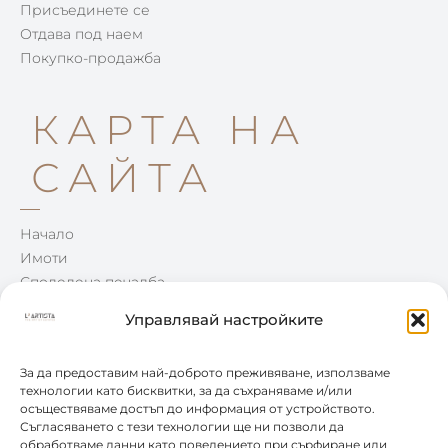
Присъединете се
Отдава под наем
Покупко-продажба
КАРТА НА
САЙТА
Начало
Имоти
Споделена печалба
Win-Win
Управлявай настройките
Блог
Контакти
За да предоставим най-доброто преживяване, използваме
технологии като бисквитки, за да съхраняваме и/или
осъществяваме достъп до информация от устройството.
КОНТАКТИ
Съгласяването с тези технологии ще ни позволи да
обработваме данни като поведението при сърфиране или