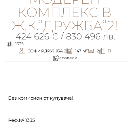
КОМПЛЕКС В
Ж.К.”ДРУЖБА”2!
424 626 € / 830 496 лв.
1335
СОФИЯ
ДРУЖБА 2
147 M²
2
11
сподели
описание
Без комисион от купувача!
Реф.№ 1335