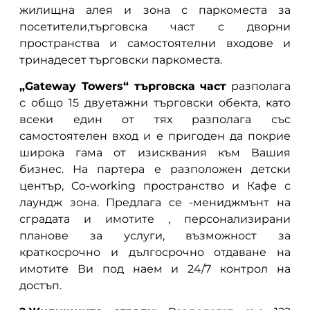
жилищна алея и зона с паркоместа за
посетители,търговска част с дворни
пространства и самостоятелни входове и
тринадесет търговски паркоместа.
„Gateway Towers“ търговска част
разполага
с общо 15 двуетажни търговски обекта, като
всеки един от тях разполага със
самостоятелен вход и е пригоден да покрие
широка гама от изисквания към Вашия
бизнес. На партера е разположен детски
център, Co-working пространство и Кафе с
лаундж зона. Предлага се -мениджмънт на
сградата и имотите , персонализирани
планове за услуги, възможност за
краткосрочно и дългосрочно отдаване на
имотите Ви под наем и 24/7 контрол на
достъп.