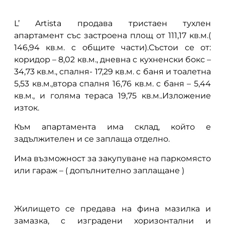
L’ Artista продава тристаен тухлен
апартамент със застроена площ от 111,17 кв.м.(
146,94 кв.м. с общите части).Състои се от:
коридор – 8,02 кв.м., дневна с кухненски бокс –
34,73 кв.м., спалня- 17,29 кв.м. с баня и тоалетна
5,53 кв.м.,втора спалня 16,76 кв.м. с баня – 5,44
кв.м., и голяма тераса 19,75 кв.м..Изложение
изток.
Към апартамента има склад, който е
задължителен и се заплаща отделно.
Има възможност за закупуване на паркомясто
или гараж – ( допълнително заплащане )
Жилището се предава на фина мазилка и
замазка, с изградени хоризонтални и