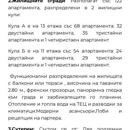
2.Жилищните сгради
: Разполагат със 122
апартамента, разпределени в 2 жилищни
кули:
Кула А е на 13 етажа със 68 апартамента: 32
двустайни апартамента, 35 тристайни
апартамента и 1 четиристаен апартамент
Кула Б е на 11 етажа със 54 апартамента: 24
двустайни апартамента, 29 тристайни
апартамента и 1 четиристаен апартамент.
Функционални разпределения на жилищата
с балкони или тераси , височина на таваните
2.80 м., френски прозорци, панорамна гледка
към града и заобикалящите го планини.
Отопление и топла вода на ТЕЦ и разводки за
климатици.Модерни асансьори.Лоби и
рецепция на партера.
3.Сутерен:
Състои се от: Две подземни