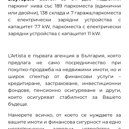
паркинг нива със 189 паркоместа (единични
или двойни), 138 склада и 7 гаража,паркоместа
с електрически зарядни устройства с
капацитет 7.7 kW, паркоместа с електрически
зарядни устройства с капацитет 11 kW.
L’Artista е първата агенция в България, която
предлага не само посредничество при
покупко-продажба на недвижими имоти, но и
широк спектър от финансови услуги –
кредитиране, застраховане, инвестиционни
фондове, пенсионно осигуряване и други,
които осигуряват стабилност за Вашето
бъдеще.
Намерете всичко, от което се нуждаете за
вашите имоти и финансова сигурност на едно
място!рически зарядни устройства с