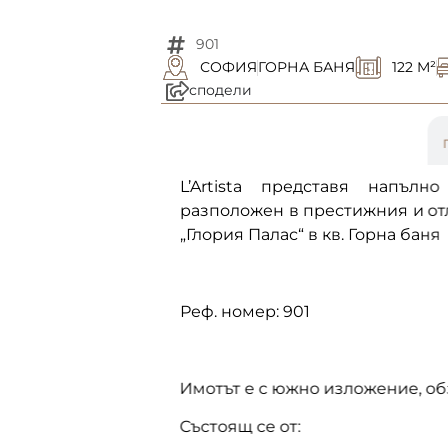
901
СОФИЯ
ГОРНА БАНЯ
122 M²
сподели
описание
L’Artista представя напълн
разположен в престижния и о
„Глория Палас“ в кв. Горна баня
Реф. номер: 901
Имотът е с южно изложение, о
Състоящ се от: