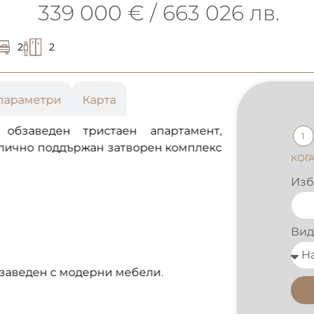
339 000 € / 663 026 лв.
2
2
параметри
Карта
о обзаведен тристаен апартамент,
1
тлично поддържан затворен комплекс
КОГА
Избе
Вид 
бзаведен с модерни мебели.