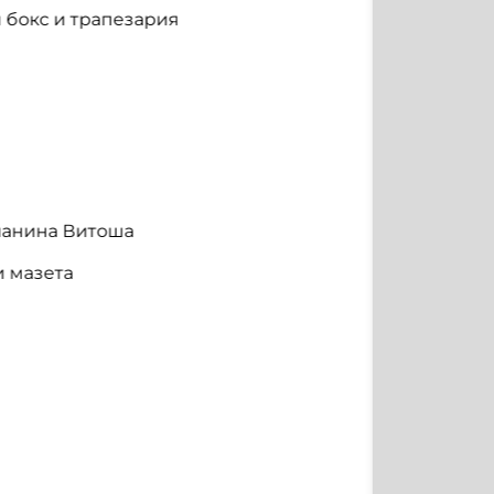
и бокс и трапезария
планина Витоша
и мазета