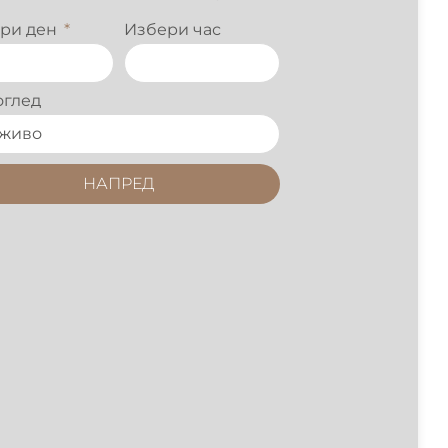
ри ден
Избери час
оглед
НАПРЕД