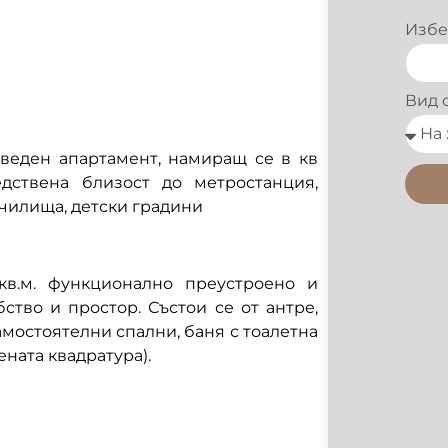
Избе
Вид 
веден апартамент, намиращ се в кв
дствена близост до метростанция,
училища, детски градини
в.м. функционално преустроено и
тво и простор. Състои се от антре,
амостоятелни спални, баня с тоалетна
ената квадратура).