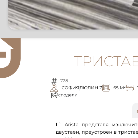
ТРИСТА
728
СОФИЯ
ЛЮЛИН 7
65 M²
сподели
описание
L` Arista представя изключ
двустаен, преустроен в триста