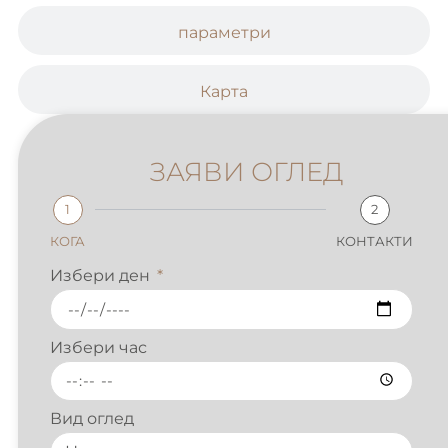
параметри
Карта
ЗАЯВИ ОГЛЕД
1
2
КОГА
КОНТАКТИ
Избери ден
Избери час
Вид оглед