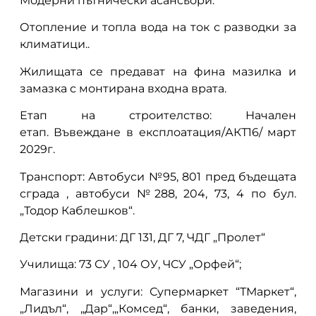
Модерни пътнически асансьори.
Отопление и топла вода на ток с разводки за
климатици..
Жилищата се предават на фина мазилка и
замазка с монтирана входна врата.
Етап на строителство: Начален
етап.
Въвеждане в експлоатация/АКТ16/ март
2029г.
Транспорт: Автобуси №95, 801 пред бъдещата
сграда , автобуси №288, 204, 73, 4 по бул.
„Тодор Каблешков“.
Детски градини: ДГ 131, ДГ 7, ЧДГ „Пролет“
Училища: 73 СУ , 104 ОУ, ЧСУ „Орфей“;
Магазини и услуги: Супермаркет “ТМаркет“,
„Лидъл“, „Дар“,„Комсед“, банки, заведения,