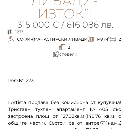
ЛИВАДИ-
ИЗТОК”!
315 000 € / 616 086 лв.
1273
СОФИЯ
МАНАСТИРСКИ ЛИВАДИ
149 M²
2
3
сподели
описание
Реф.№1273
L’Artista продава без комисиона от купувача!
Тристаен тухлен апартамент №А05 със
застроена площ от 127.02кв.м.(148.76 кв.м. с
общите части). Състои се от антре/7.11кв.м./,