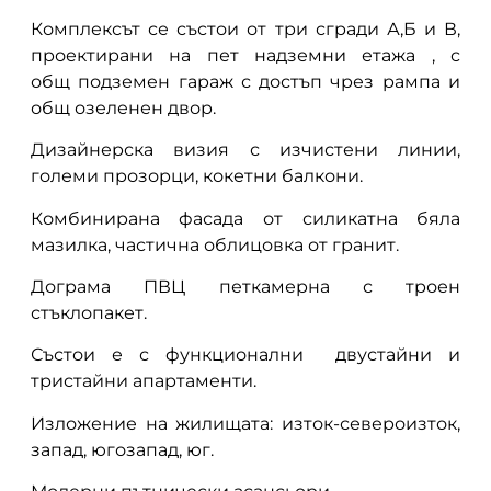
Комплексът се състои от три сгради А,Б и В,
проектирани на пет надземни етажа , с
общ подземен гараж с достъп чрез рампа и
общ озеленен двор.
Дизайнерска визия с изчистени линии,
големи прозорци, кокетни балкони.
Комбинирана фасада от силикатна бяла
мазилка, частична облицовка от гранит.
Дограма ПВЦ петкамерна с троен
стъклопакет.
Състои е с функционални двустайни и
тристайни апартаменти.
Изложение на жилищата: изток-североизток,
запад, югозапад, юг.