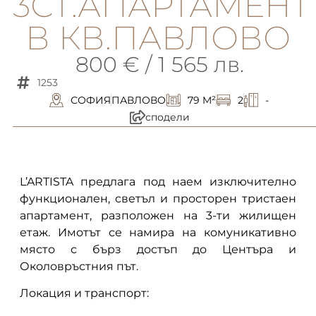
3СТ.АПАРТАМЕНТ
В КВ.ПАВЛОВО
800 € / 1 565 лв.
1253
СОФИЯ
ПАВЛОВО
79 M²
2
-
сподели
описание
L’ARTISTA предлага под наем изключително
функционален, светъл и просторен тристаен
апартамент, разположен на 3-ти жилищен
етаж. Имотът се намира на комуникативно
място с бърз достъп до Центъра и
Околовръстния път.
Локация и транспорт: