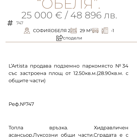
“ОБЕЛЯ”.
25 000 € / 48 896 лв.
747
СОФИЯ
ОБЕЛЯ 2
29 M²
-1
сподели
описание
L’Artista продава подземно паркомясто №34
със застроена площ от 12.50кв.м.(28.90кв.м. с
общите части)
Реф.№747
Топла връзка. Хидравличен
асансьор.Луксозни общи части.Сградата е с