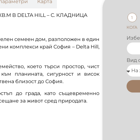
параметри
Карта
.М В DELTA HILL – С. КЛАДНИЦА
1
КОГА
Избе
ителен семеен дом, разположен в един
и комплекси край София – Delta Hill,
Вид 
мейство, което търси простор, чист
 към планината, сигурност и висок
твена близост до София.
остъп до града, като същевременно
сещане за живот сред природата.