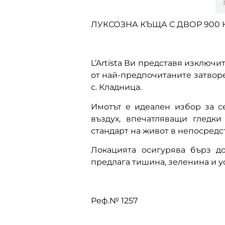
описание
ЛУКСОЗНА КЪЩА С ДВОР 900 КВ
L’Artista Ви представя изключ
от най-предпочитаните затворен
с. Кладница.
Имотът е идеален избор за се
въздух, впечатляващи гледки
стандарт на живот в непосредс
Локацията осигурява бърз д
предлага тишина, зеленина и у
Реф.№ 1257