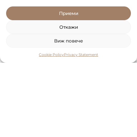
1
2
КОГА
КОНТАКТИ
Приеми
Избери ден
Откажи
Виж повече
Избери час
Cookie Policy
Privacy Statement
Вид оглед
НАПРЕД