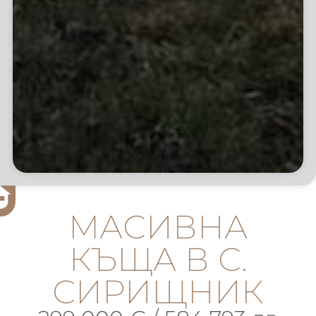
МАСИВНА
КЪЩА В С.
СИРИЩНИК