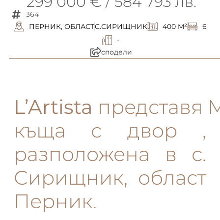
299 000 € / 584 793 лв.
364
ПЕРНИК, ОБЛАСТ
С.СИРИЩНИК
400 M²
6
-
сподели
описание
L’Artista
представя 
къща с двор ,
разположена в с.
Сирищник, област
Перник.