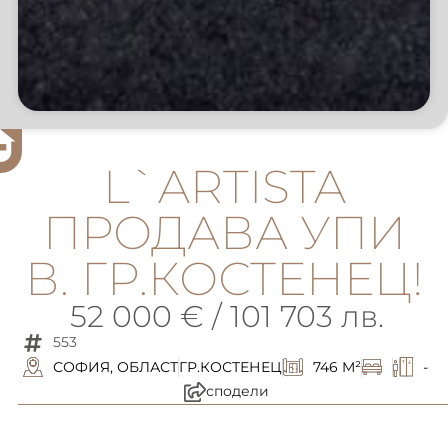
L`ARTISTA
ПРОДАВА УПИ
В. ГР.КОСТЕНЕЦ!
52 000 € / 101 703 лв.
553
СОФИЯ, ОБЛАСТ
ГР.КОСТЕНЕЦ
746 M²
-
сподели
описание