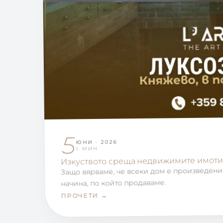
5
ЮНИ · 2026
1 МИН
Изкуството среща недвижимите имоти
Защо вярваме, че всеки дом е произведени
начина, по който продаваме.
ПРОЧЕТИ →