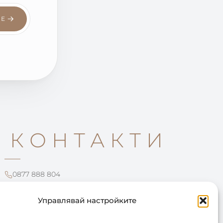
СЕ
КОНТАКТИ
0877 888 804
office@leartista.bg
бул. „България" 58
Управлявай настройките