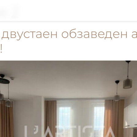
я 2
а двустаен обзаведен 
!