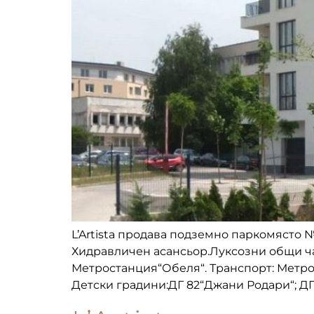
L’Artista продава подземно паркомясто №
Хидравличен асансьор.Луксозни общи част
Метростанция“Обеля“. Транспорт: Метрос
Детски градини:ДГ 82“Джани Родари“; ДГ 5