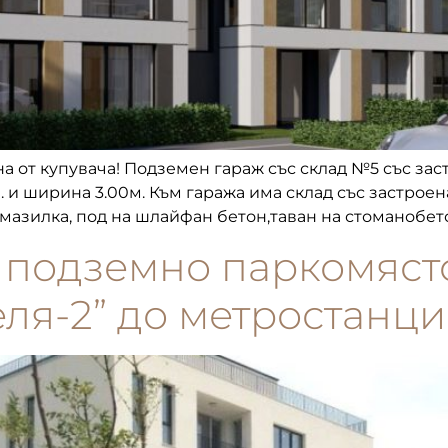
а от купувача! Подземен гараж със склад №5 със заст
. и ширина 3.00м. Към гаража има склад със застроен
мазилка, под на шлайфан бетон,таван на стоманобето
а подземно паркомяст
еля-2” до метростанци