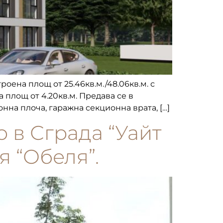
роена площ от 25.46кв.м./48.06кв.м. с
а площ от 4.20кв.м. Предава се в
нна плоча, гаражна секционна врата, […]
о в Сграда “Уайт
я “Обеля”.