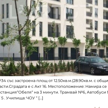
34 със застроена площ от 12.50кв.м.(28.90кв.м. с общ
и.Сградата е с Акт 16. Местоположение: Намира се в 
танция“Обеля“ на 3 минути. Трамвай №6, Автобуси №3
 . Училища: ЧОУ “ […]