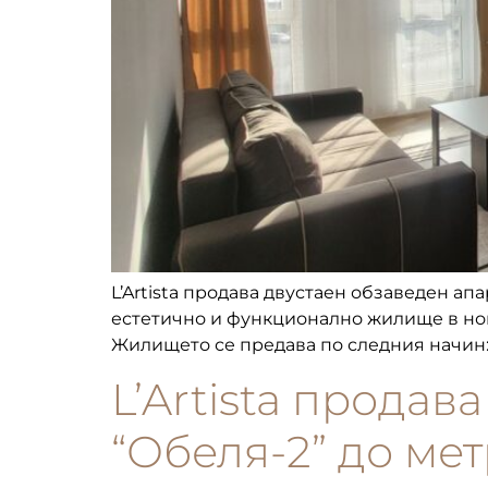
L’Artista продава двустаен обзаведен апа
естетично и функционално жилище в нова 
Жилището се предава по следния начин: с
L’Artista продава
“Обеля-2” до ме