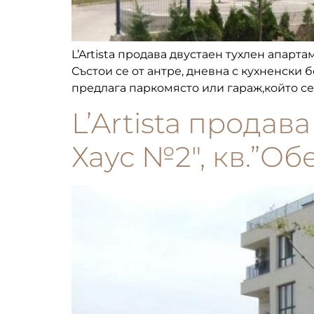
L’Artista продава двустаен тухлен апартам
Състои се от антре, дневна с кухненски 
предлага паркомясто или гараж,който се
L’Artista продав
Хаус №2″, кв.”Об