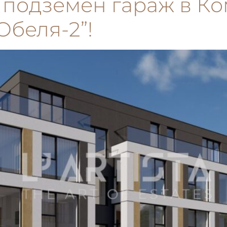
ва подземен гараж в К
Обеля-2”!