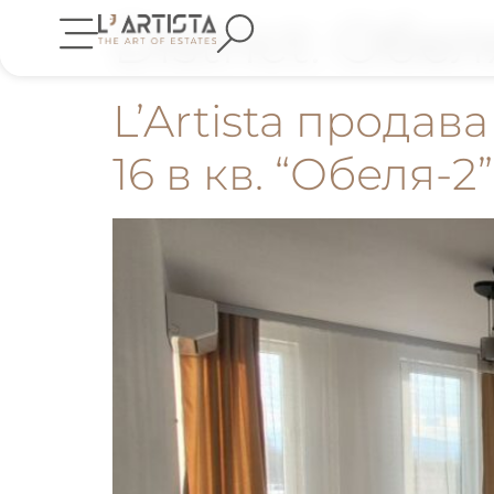
District:
Обел
L’Artista продав
16 в кв. “Обеля-2”