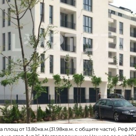
лощ от 13.80кв.м.(31.98кв.м. с общите части). Реф.