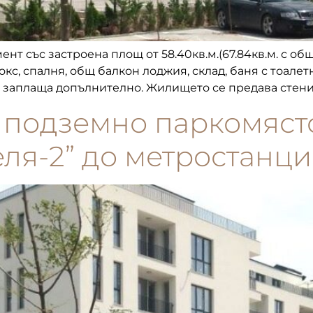
ент със застроена площ от 58.40кв.м.(67.84кв.м. с общи
бокс, спалня, общ балкон лоджия, склад, баня с тоале
 заплаща допълнително. Жилището се предава стени 
а подземно паркомяст
еля-2” до метростанци