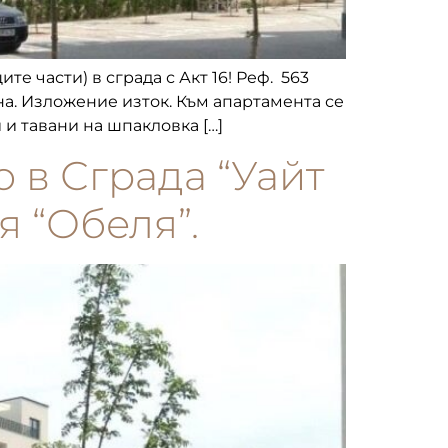
те части) в сграда с Акт 16! Реф. 563
тна. Изложение изток. Към апартамента се
и тавани на шпакловка […]
о в Сграда “Уайт
я “Обеля”.