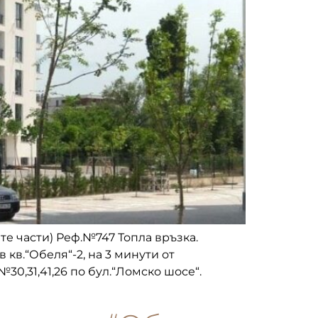
ите части) Реф.№747 Топла връзка.
кв.“Обеля“-2, на 3 минути от
0,31,41,26 по бул.“Ломско шосе“.