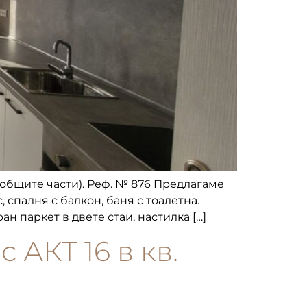
с общите части). Реф. № 876 Предлагаме
 спалня с балкон, баня с тоалетна.
н паркет в двете стаи, настилка […]
 АКТ 16 в кв.