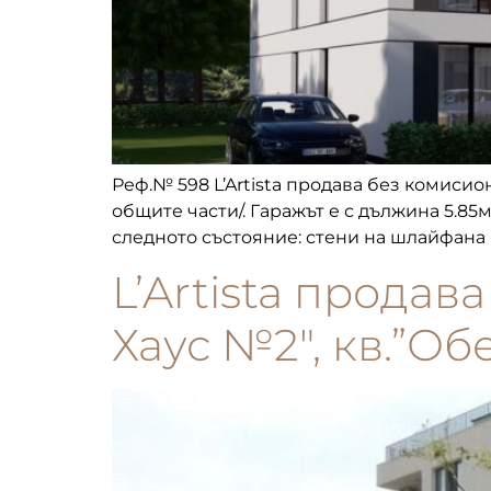
Реф.№ 598 L’Artista продава без комисион
общите части/. Гаражът е с дължина 5.85м
следното състояние: стени на шлайфана 
L’Artista продав
Хаус №2″, кв.”Об