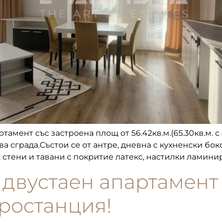
ртамент със застроена площ от 56.42кв.м.(65.30кв.м. 
сграда.Състои се от антре, дневна с кухненски бокс,
тени и тавани с покритие латекс, настилки ламинира
 двустаен апартамент с
тростанция!