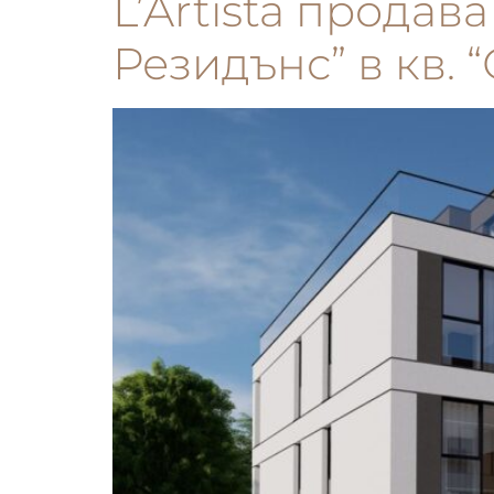
L’Artista прода
Резидънс” в кв. “