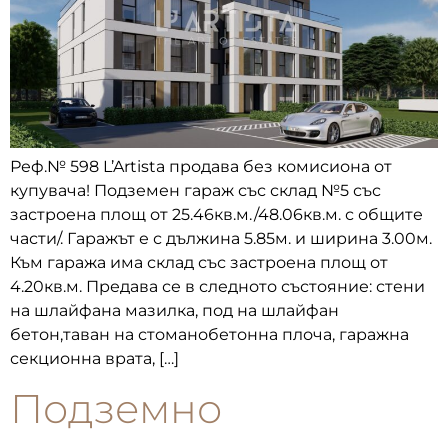
Реф.№ 598 L’Artista продава без комисиона от
купувача! Подземен гараж със склад №5 със
застроена площ от 25.46кв.м./48.06кв.м. с общите
части/. Гаражът е с дължина 5.85м. и ширина 3.00м.
Към гаража има склад със застроена площ от
4.20кв.м. Предава се в следното състояние: стени
на шлайфана мазилка, под на шлайфан
бетон,таван на стоманобетонна плоча, гаражна
секционна врата, […]
Подземно