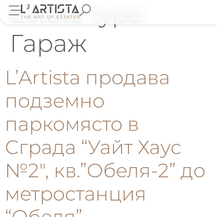
Estate type:
Гараж
L’Artista продава
подземно
паркомясто в
Сграда “Уайт Хаус
№2″, кв.”Обеля-2” до
метростанция
“Обеля”.