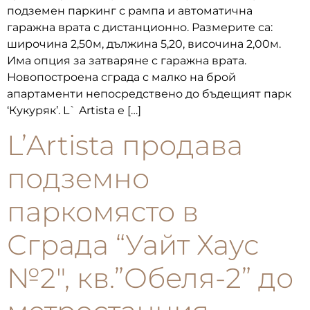
подземен паркинг с рампа и автоматична
гаражна врата с дистанционно. Размерите са:
широчина 2,50м, дължина 5,20, височина 2,00м.
Има опция за затваряне с гаражна врата.
Новопостроена сграда с малко на брой
апартаменти непосредствено до бъдещият парк
‘Кукуряк’. L` Artista е […]
L’Artista продава
подземно
паркомясто в
Сграда “Уайт Хаус
№2″, кв.”Обеля-2” до