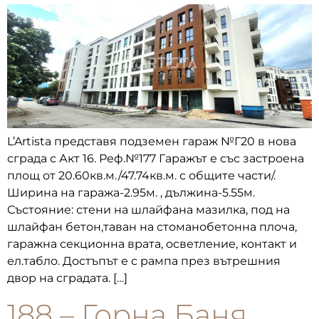
L’Artista представя подземен гараж №Г20 в нова
сграда с Акт 16. Реф.№177 Гаражът е със застроена
площ от 20.60кв.м./47.74кв.м. с общите части/.
Ширина на гаража-2.95м. , дължина-5.55м.
Състояние: стени на шлайфана мазилка, под на
шлайфан бетон,таван на стоманобетонна плоча,
гаражна секционна врата, осветление, контакт и
ел.табло. Достъпът е с рампа през вътрешния
двор на сградата. […]
188 – Горна Баня