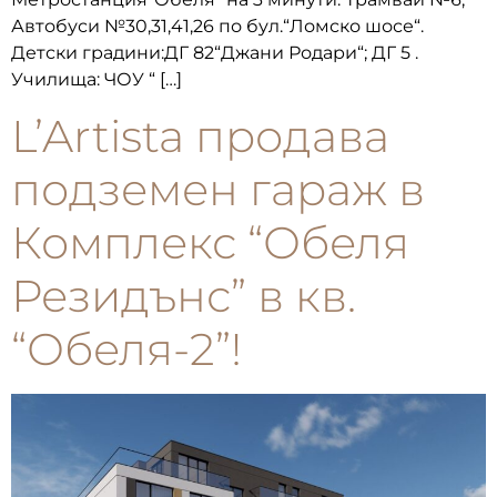
Автобуси №30,31,41,26 по бул.“Ломско шосе“.
Детски градини:ДГ 82“Джани Родари“; ДГ 5 .
Училища: ЧОУ “ […]
L’Artista продава
подземен гараж в
Комплекс “Обеля
Резидънс” в кв.
“Обеля-2”!