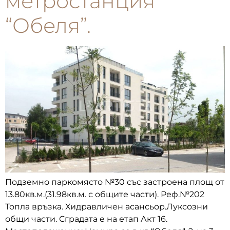
метростанция
“Обеля”.
Подземно паркомясто №30 със застроена площ от
13.80кв.м.(31.98кв.м. с общите части). Реф.№202
Топла връзка. Хидравличен асансьор.Луксозни
общи части. Сградата е на етап Акт 16.