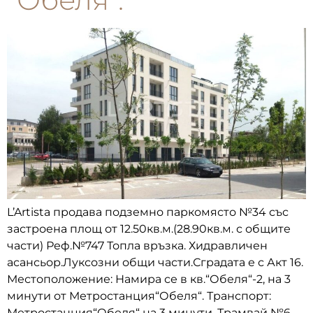
L’Artista продава подземно паркомясто №34 със
застроена площ от 12.50кв.м.(28.90кв.м. с общите
части) Реф.№747 Топла връзка. Хидравличен
асансьор.Луксозни общи части.Сградата е с Акт 16.
Местоположение: Намира се в кв.“Обеля“-2, на 3
минути от Метростанция“Обеля“. Транспорт:
Метростанция“Обеля“ на 3 минути. Трамвай №6,