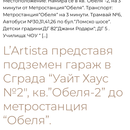
Местоположение: Намира се в кв.“Обеля“-2, на 3
минути от Метростанция“Обеля“. Транспорт:
Метростанция“Обеля“ на 3 минути. Трамвай №6,
Автобуси №30,31,41,26 по бул.“Ломско шосе“.
Детски градини:ДГ 82“Джани Родари“; ДГ 5 .
Училища: ЧОУ “ […]
L’Artista представя
подземен гараж в
Сграда “Уайт Хаус
№2″, кв.”Обеля-2” до
метростанция
“Обеля”.