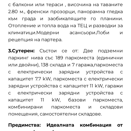
с балкони или тераси , височина на таваните
2.80 м., френски прозорци, панорамна гледка
към града и заобикалящите го планини.
Отопление и топла вода на ТЕЦ и разводки за
климатици.Модерни асансьори.Лоби и
рецепция на партера.
3.Сутерен:
Състои се от: Две подземни
паркинг нива със 189 паркоместа (единични
или двойни), 138 склада и 7 гаража,паркоместа
с електрически зарядни устройства с
капацитет 7.7 kW, паркоместа с електрически
зарядни устройства с капацитет 11 kW, гаражи
с електрически зарядни устройства с
капацитет 11 kW, базови паркоместа,
комбинирани паркоместа и складови
помещения, самостоятелни складове.
Предимства: Идеалната комбинация от