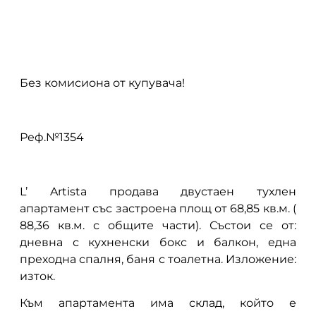
описание
Без комисиона от купувача!
Реф.№1354
L’ Artista продава двустаен тухлен
апартамент със застроена площ от 68,85 кв.м. (
88,36 кв.м. с общите части). Състои се от:
дневна с кухненски бокс и балкон, една
преходна спалня, баня с тоалетна. Изложение:
изток.
Към апартамента има склад, който е