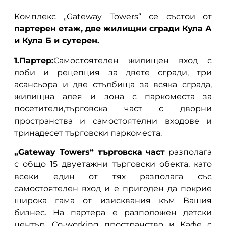
Комплекс „Gateway Towers“ се състои от
партерен етаж, две жилищни сгради Кула А
и Кула Б и сутерен.
1.Партер:
Самостоятелен жилищен вход с
лоби и рецепция за двете сгради, три
асансьора и две стълбища за всяка сграда,
жилищна алея и зона с паркоместа за
посетители,търговска част с дворни
пространства и самостоятелни входове и
тринадесет търговски паркоместа.
„Gateway Towers“ търговска част
разполага
с общо 15 двуетажни търговски обекта, като
всеки един от тях разполага със
самостоятелен вход и е пригоден да покрие
широка гама от изисквания към Вашия
бизнес. На партера е разположен детски
център, Co-working пространство и Кафе с