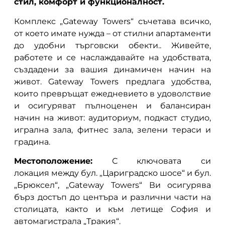
стил, комфорт и функционалност.
Комплекс „Gateway Towers“ съчетава всичко,
от което имате нужда – от стилни апартаменти
до удобни търговски обекти.. Живейте,
работете и се наслаждавайте на удобствата,
създадени за вашия динамичен начин на
живот. Gateway Towers предлага удобства,
които превръщат ежедневието в удоволствие
и осигуряват пълноценен и балансиран
начин на живот: аудиториум, подкаст студио,
игрална зала, фитнес зала, зелени тераси и
градина.
Местоположение:
С ключовата си
локация между бул. „Цариградско шосе“ и бул.
„Брюксел“, „Gateway Towers“ Ви осигурява
бърз достъп до центъра и различни части на
столицата, както и към летище София и
автомагистрала „Тракия“.