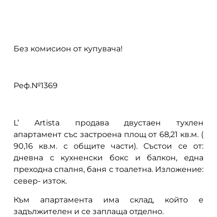
описание
Без комисион от купувача!
Реф.№1369
L’ Artista продава двустаен тухлен
апартамент със застроена площ от 68,21 кв.м. (
90,16 кв.м. с общите части). Състои се от:
дневна с кухненски бокс и балкон, една
преходна спалня, баня с тоалетна. Изложение:
север- изток.
Към апартамента има склад, който е
задължителен и се заплаща отделно.