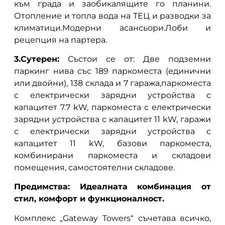
към града и заобикалящите го планини.
Отопление и топла вода на ТЕЦ и разводки за
климатици.Модерни асансьори.Лоби и
рецепция на партера.
3.Сутерен:
Състои се от: Две подземни
паркинг нива със 189 паркоместа (единични
или двойни), 138 склада и 7 гаража,паркоместа
с електрически зарядни устройства с
капацитет 7.7 kW, паркоместа с електрически
зарядни устройства с капацитет 11 kW, гаражи
с електрически зарядни устройства с
капацитет 11 kW, базови паркоместа,
комбинирани паркоместа и складови
помещения, самостоятелни складове.
Предимства: Идеалната комбинация от
стил, комфорт и функционалност.
Комплекс „Gateway Towers“ съчетава всичко,