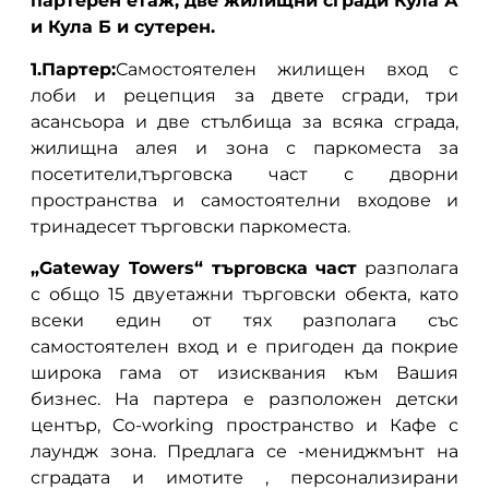
партерен етаж, две жилищни сгради Кула А
и Кула Б и сутерен.
1.Партер:
Самостоятелен жилищен вход с
лоби и рецепция за двете сгради, три
асансьора и две стълбища за всяка сграда,
жилищна алея и зона с паркоместа за
посетители,търговска част с дворни
пространства и самостоятелни входове и
тринадесет търговски паркоместа.
„Gateway Towers“ търговска част
разполага
с общо 15 двуетажни търговски обекта, като
всеки един от тях разполага със
самостоятелен вход и е пригоден да покрие
широка гама от изисквания към Вашия
бизнес. На партера е разположен детски
център, Co-working пространство и Кафе с
лаундж зона. Предлага се -мениджмънт на
сградата и имотите , персонализирани