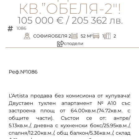
КВ.”ОБЕЛЯ-2″!
105 000 € / 205 362 лв.
1086
СОФИЯ
ОБЕЛЯ 2
52 M²
1
2
сподели
описание
Реф.№1086
L’Artista продава без комисиона от купувача!
Двустаен тухлен апартамент №А10 със
застроена площ от 64.00кв.м.(74.72кв.м. с
общите части). Състои се от: антре/
5.13кв.м./, дневна с кухненски бокс/25.95кв.м./,
спалня/12.20кв.м./, общ балкон/5.36кв.м./, склад