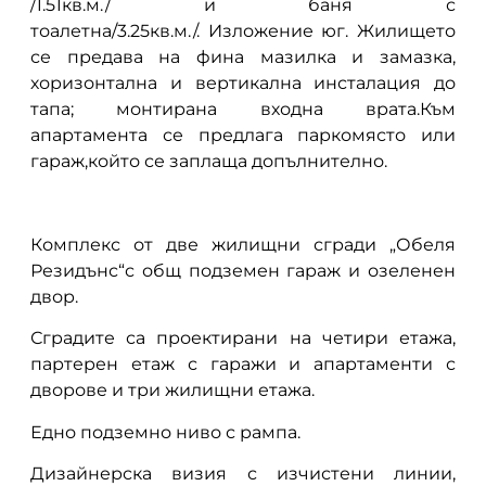
/1.51кв.м./ и баня с
тоалетна/3.25кв.м./. Изложение юг. Жилището
се предава на фина мазилка и замазка,
хоризонтална и вертикална инсталация до
тапа; монтирана входна врата.Към
апартамента се предлага паркомясто или
гараж,който се заплаща допълнително.
Комплекс от две жилищни сгради „Обеля
Резидънс“с общ подземен гараж и озеленен
двор.
Сградите са проектирани на четири етажа,
партерен етаж с гаражи и апартаменти с
дворове и три жилищни етажа.
Едно подземно ниво с рампа.
Дизайнерска визия с изчистени линии,