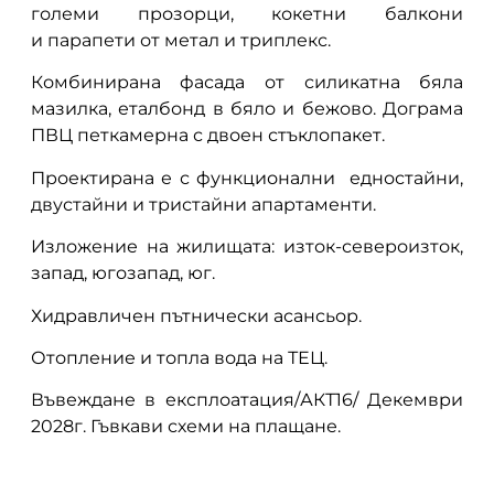
големи прозорци, кокетни балкони
и парапети от метал и триплекс.
Комбинирана фасада от силикатна бяла
мазилка, еталбонд в бяло и бежово. Дограма
ПВЦ петкамерна с двоен стъклопакет.
Проектирана е с функционални едностайни,
двустайни и тристайни апартаменти.
Изложение на жилищата: изток-североизток,
запад, югозапад, юг.
Хидравличен пътнически асансьор.
Отопление и топла вода на ТЕЦ.
Въвеждане в експлоатация/АКТ16/ Декември
2028г. Гъвкави схеми на плащане.