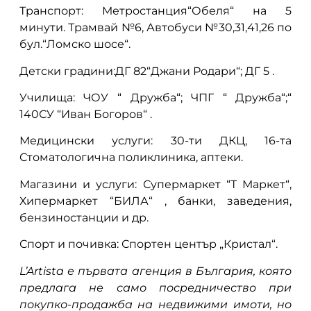
Транспорт: Метростанция“Обеля“ на 5
минути. Трамвай №6, Автобуси №30,31,41,26 по
бул.“Ломско шосе“.
Детски градини:ДГ 82“Джани Родари“; ДГ 5 .
Училища: ЧОУ “ Дружба“; ЧПГ “ Дружба“;“
140СУ “Иван Богоров“ .
Медицински услуги: 30-ти ДКЦ, 16-та
Стоматологична поликлиника, аптеки.
Магазини и услуги: Супермаркет “Т Маркет“,
Хипермаркет “БИЛА“ , банки, заведения,
бензиностанции и др.
Спорт и почивка: Спортен център „Кристал“.
L’Artista е първата агенция в България, която
предлага не само посредничество при
покупко-продажба на недвижими имоти, но