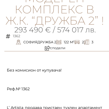
КОМПЛЕКС В
Ж.К. “ДРУЖБА 2” !
293 490 € / 574 017 лв.
1362
СОФИЯ
ДРУЖБА 2
122 M²
2
3
сподели
описание
Без комисион от купувача!
Реф.№ 1362
L’ Artista продава тристаен тухлен апартамент