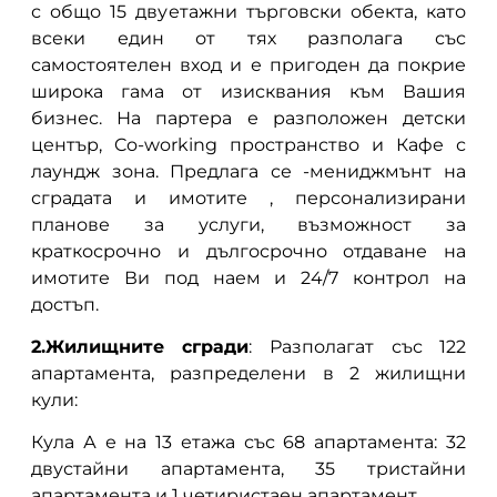
с общо 15 двуетажни търговски обекта, като
всеки един от тях разполага със
самостоятелен вход и е пригоден да покрие
широка гама от изисквания към Вашия
бизнес. На партера е разположен детски
център, Co-working пространство и Кафе с
лаундж зона. Предлага се -мениджмънт на
сградата и имотите , персонализирани
планове за услуги, възможност за
краткосрочно и дългосрочно отдаване на
имотите Ви под наем и 24/7 контрол на
достъп.
2.Жилищните сгради
: Разполагат със 122
апартамента, разпределени в 2 жилищни
кули:
Кула А е на 13 етажа със 68 апартамента: 32
двустайни апартамента, 35 тристайни
апартамента и 1 четиристаен апартамент