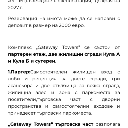
АКТ 16 (въвеждане в експлоатация): до края на
2027 г.
Резервация на имота може да се направи с
депозит в размер на 2000 евро.
Комплекс „Gateway Towers“ се състои от
партерен етаж, две жилищни сгради Кула А
и Кула Б и сутерен.
1.Партер:
Самостоятелен жилищен вход с
лоби и рецепция за двете сгради, три
асансьора и две стълбища за всяка сграда,
жилищна алея и зона с паркоместа за
посетители,търговска част с дворни
пространства и самостоятелни входове и
тринадесет търговски паркоместа.
„Gateway Towers“ търговска част
разполага