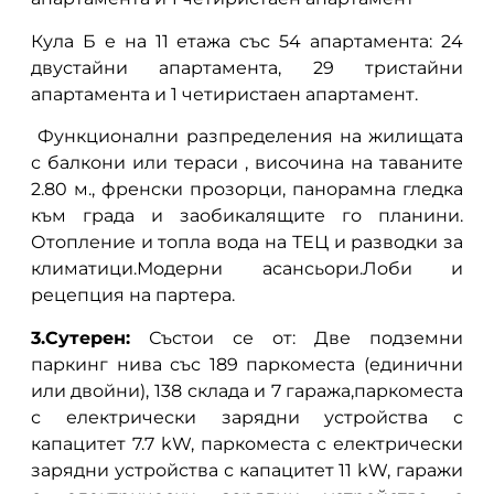
Кула Б е на 11 етажа със 54 апартамента: 24
двустайни апартамента, 29 тристайни
апартамента и 1 четиристаен апартамент.
Функционални разпределения на жилищата
с балкони или тераси , височина на таваните
2.80 м., френски прозорци, панорамна гледка
към града и заобикалящите го планини.
Отопление и топла вода на ТЕЦ и разводки за
климатици.Модерни асансьори.Лоби и
рецепция на партера.
3.Сутерен:
Състои се от: Две подземни
паркинг нива със 189 паркоместа (единични
или двойни), 138 склада и 7 гаража,паркоместа
с електрически зарядни устройства с
капацитет 7.7 kW, паркоместа с електрически
зарядни устройства с капацитет 11 kW, гаражи