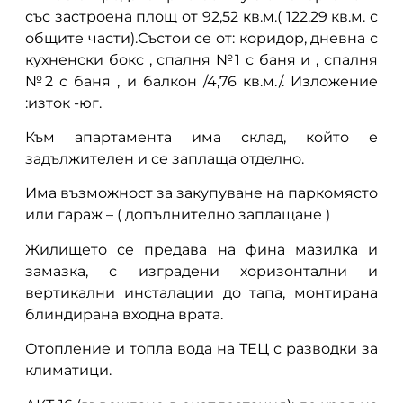
със застроена площ от 92,52 кв.м.( 122,29 кв.м. с
общите части).Състои се от: коридор, дневна с
кухненски бокс , спалня №1 с баня и , спалня
№2 с баня , и балкон /4,76 кв.м./. Изложение
:изток -юг.
Към апартамента има склад, който е
задължителен и се заплаща отделно.
Има възможност за закупуване на паркомясто
или гараж – ( допълнително заплащане )
Жилището се предава на фина мазилка и
замазка, с изградени хоризонтални и
вертикални инсталации до тапа, монтирана
блиндирана входна врата.
Отопление и топла вода на ТЕЦ с разводки за
климатици.