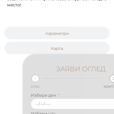
място!
параметри
Карта
ЗАЯВИ ОГЛЕД
1
2
КОГА
КОНТАКТИ
Избери ден
Избери час