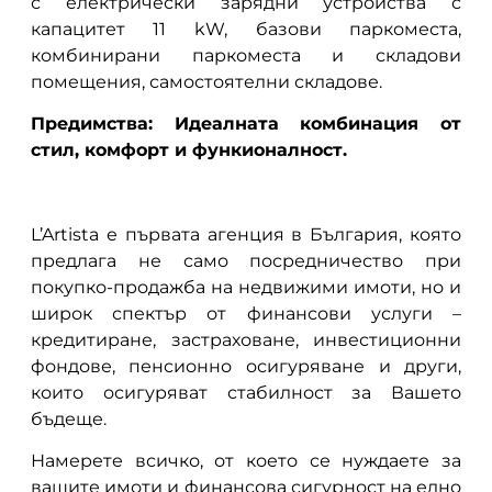
с електрически зарядни устройства с
капацитет 11 kW, базови паркоместа,
комбинирани паркоместа и складови
помещения, самостоятелни складове.
Предимства: Идеалната комбинация от
стил, комфорт и функионалност.
L’Artista е първата агенция в България, която
предлага не само посредничество при
покупко-продажба на недвижими имоти, но и
широк спектър от финансови услуги –
кредитиране, застраховане, инвестиционни
фондове, пенсионно осигуряване и други,
които осигуряват стабилност за Вашето
бъдеще.
Намерете всичко, от което се нуждаете за
вашите имоти и финансова сигурност на едно