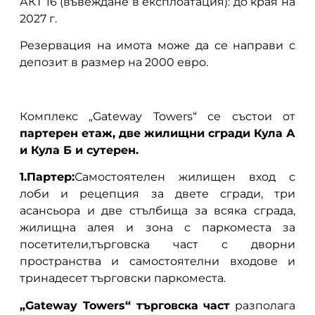
АКТ 16 (въвеждане в експлоатация): до края на
2027 г.
Резервация на имота може да се направи с
депозит в размер на 2000 евро.
Комплекс „Gateway Towers“ се състои от
партерен етаж, две жилищни сгради Кула А
и Кула Б и сутерен.
1.Партер:
Самостоятелен жилищен вход с
лоби и рецепция за двете сгради, три
асансьора и две стълбища за всяка сграда,
жилищна алея и зона с паркоместа за
посетители,търговска част с дворни
пространства и самостоятелни входове и
тринадесет търговски паркоместа.
„Gateway Towers“ търговска част
разполага