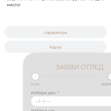
място!
параметри
Карта
ЗАЯВИ ОГЛЕД
1
2
КОГА
КОНТАКТИ
Избери ден
Избери час