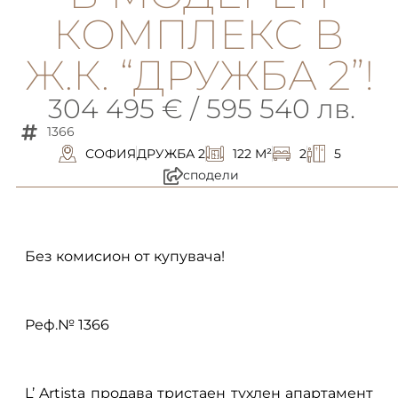
КОМПЛЕКС В
Ж.К. “ДРУЖБА 2”!
304 495 € / 595 540 лв.
1366
СОФИЯ
ДРУЖБА 2
122 M²
2
5
сподели
описание
Без комисион от купувача!
Реф.№ 1366
L’ Artista продава тристаен тухлен апартамент