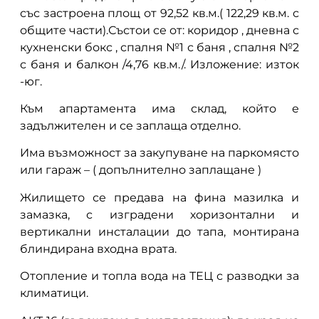
със застроена площ от 92,52 кв.м.( 122,29 кв.м. с
общите части).Състои се от: коридор , дневна с
кухненски бокс , спалня №1 с баня , спалня №2
с баня и балкон /4,76 кв.м./. Изложение: изток
-юг.
Към апартамента има склад, който е
задължителен и се заплаща отделно.
Има възможност за закупуване на паркомясто
или гараж – ( допълнително заплащане )
Жилището се предава на фина мазилка и
замазка, с изградени хоризонтални и
вертикални инсталации до тапа, монтирана
блиндирана входна врата.
Отопление и топла вода на ТЕЦ с разводки за
климатици.