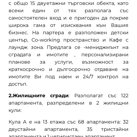
с общо 15 двуетажни търговски обекта, като
всеки един от тях разполага със
самостоятелен вход и е пригоден да покрие
широка гама от изисквания към Вашия
бизнес. На партера е разположен детски
център, Co-working пространство и Кафе с
лаундж зона. Предлага се -мениджмънт на
сградата и имотите , персонализирани
планове за услуги, възможност за
краткосрочно и дългосрочно отдаване на
имотите Ви под наем и 24/7 контрол на
достъп.
2.Жилищните сгради
: Разполагат със 122
апартамента, разпределени в 2 жилищни
кули:
Кула А е на 13 етажа със 68 апартамента: 32
двустайни апартамента, 35 тристайни
апартамента и 1 четиристаен апартамент