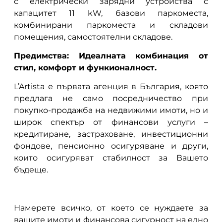
с електрически зарядни устройства с
капацитет 11 kW, базови паркоместа,
комбинирани паркоместа и складови
помещения, самостоятелни складове.
Предимства: Идеалната комбинация от
стил, комфорт и функионалност.
L’Artista е първата агенция в България, която
предлага не само посредничество при
покупко-продажба на недвижими имоти, но и
широк спектър от финансови услуги –
кредитиране, застраховане, инвестиционни
фондове, пенсионно осигуряване и други,
които осигуряват стабилност за Вашето
бъдеще.
Намерете всичко, от което се нуждаете за
вашите имоти и финансова сигурност на едно