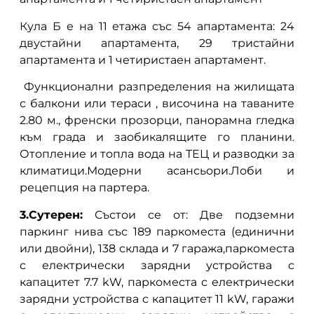
Кула Б е на 11 етажа със 54 апартамента: 24
двустайни апартамента, 29 тристайни
апартамента и 1 четиристаен апартамент.
Функционални разпределения на жилищата
с балкони или тераси , височина на таваните
2.80 м., френски прозорци, панорамна гледка
към града и заобикалящите го планини.
Отопление и топла вода на ТЕЦ и разводки за
климатици.Модерни асансьори.Лоби и
рецепция на партера.
3.Сутерен:
Състои се от: Две подземни
паркинг нива със 189 паркоместа (единични
или двойни), 138 склада и 7 гаража,паркоместа
с електрически зарядни устройства с
капацитет 7.7 kW, паркоместа с електрически
зарядни устройства с капацитет 11 kW, гаражи