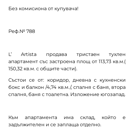
Без комисиона от купувача!
Реф.№ 788
L’ Artista продава тристаен тухлен
апартамент със застроена площ от 113,73 кв.м.(
150,32 кв.м. с общите части).
Състои се от: коридор, дневна с кухненски
бокс и балкон /4,74 кв.м./, спалня с баня, втора
спалня, баня с тоалетна. Изложение югозапад.
Към апартамента има склад, който е
задължителен и се заплаща отделно.