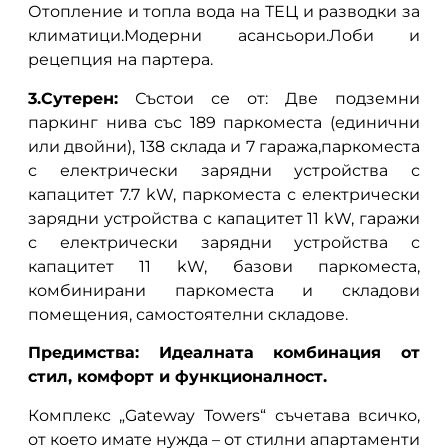
Отопление и топла вода на ТЕЦ и разводки за
климатици.Модерни асансьори.Лоби и
рецепция на партера.
3.Сутерен:
Състои се от: Две подземни
паркинг нива със 189 паркоместа (единични
или двойни), 138 склада и 7 гаража,паркоместа
с електрически зарядни устройства с
капацитет 7.7 kW, паркоместа с електрически
зарядни устройства с капацитет 11 kW, гаражи
с електрически зарядни устройства с
капацитет 11 kW, базови паркоместа,
комбинирани паркоместа и складови
помещения, самостоятелни складове.
Предимства: Идеалната комбинация от
стил, комфорт и функционалност.
Комплекс „Gateway Towers“ съчетава всичко,
от което имате нужда – от стилни апартаменти