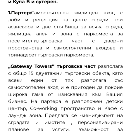
и Кула Б и сутерен.
1.Партер:
Самостоятелен жилищен вход с
лоби и рецепция за двете сгради, три
асансьора и две стълбища за всяка сграда,
жилищна алея и зона с паркоместа за
посетители,търговска част с дворни
пространства и самостоятелни входове и
тринадесет търговски паркоместа.
„Gateway Towers“ търговска част
разполага
с общо 15 двуетажни търговски обекта, като
всеки един от тях разполага със
самостоятелен вход и е пригоден да покрие
широка гама от изисквания към Вашия
бизнес. На партера е разположен детски
център, Co-working пространство и Кафе с
лаундж зона. Предлага се -мениджмънт на
сградата и имотите , персонализирани
планове за услуги, възможност за