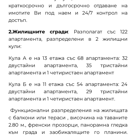
краткосрочно и дългосрочно отдаване на
имотите Ви под наем и 24/7 контрол на
достъп.
2.Жилищните сгради
: Разполагат със 122
апартамента, разпределени в 2 жилищни
кули:
Кула А е на 13 етажа със 68 апартамента: 32
двустайни апартамента, 35 тристайни
апартамента и 1 четиристаен апартамент
Кула Б е на 11 етажа със 54 апартамента: 24
двустайни апартамента, 29 тристайни
апартамента и 1 четиристаен апартамент.
Функционални разпределения на жилищата
с балкони или тераси , височина на таваните
2.80 м., френски прозорци, панорамна гледка
към града и заобикалящите го планини.