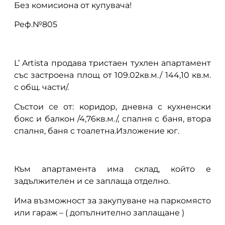
Без комисиона от купувача!
Реф.№805
L’ Artista продава тристаен тухлен апартамент
със застроена площ от 109.02кв.м./ 144,10 кв.м.
с общ. части/.
Състои се от: коридор, дневна с кухненски
бокс и балкон /4,76кв.м./, спалня с баня, втора
спалня, баня с тоалетна.Изложение юг.
Към апартамента има склад, който е
задължителен и се заплаща отделно.
Има възможност за закупуване на паркомясто
или гараж – ( допълнително заплащане )