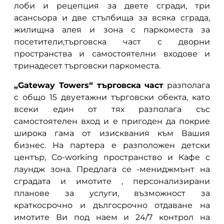
лоби и рецепция за двете сгради, три
асансьора и две стълбища за всяка сграда,
жилищна алея и зона с паркоместа за
посетители,търговска част с дворни
пространства и самостоятелни входове и
тринадесет търговски паркоместа.
„Gateway Towers“ търговска част
разполага
с общо 15 двуетажни търговски обекта, като
всеки един от тях разполага със
самостоятелен вход и е пригоден да покрие
широка гама от изисквания към Вашия
бизнес. На партера е разположен детски
център, Co-working пространство и Кафе с
лаундж зона. Предлага се -мениджмънт на
сградата и имотите , персонализирани
планове за услуги, възможност за
краткосрочно и дългосрочно отдаване на
имотите Ви под наем и 24/7 контрол на