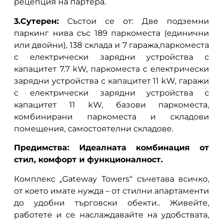
рецепция на партера.
3.Сутерен:
Състои се от: Две подземни
паркинг нива със 189 паркоместа (единични
или двойни), 138 склада и 7 гаража,паркоместа
с електрически зарядни устройства с
капацитет 7.7 kW, паркоместа с електрически
зарядни устройства с капацитет 11 kW, гаражи
с електрически зарядни устройства с
капацитет 11 kW, базови паркоместа,
комбинирани паркоместа и складови
помещения, самостоятелни складове.
Предимства: Идеалната комбинация от
стил, комфорт и функционалност.
Комплекс „Gateway Towers“ съчетава всичко,
от което имате нужда – от стилни апартаменти
до удобни търговски обекти.. Живейте,
работете и се наслаждавайте на удобствата,