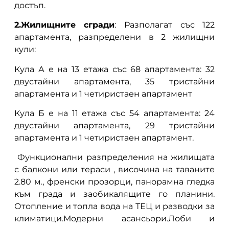
достъп.
2.Жилищните сгради
: Разполагат със 122
апартамента, разпределени в 2 жилищни
кули:
Кула А е на 13 етажа със 68 апартамента: 32
двустайни апартамента, 35 тристайни
апартамента и 1 четиристаен апартамент
Кула Б е на 11 етажа със 54 апартамента: 24
двустайни апартамента, 29 тристайни
апартамента и 1 четиристаен апартамент.
Функционални разпределения на жилищата
с балкони или тераси , височина на таваните
2.80 м., френски прозорци, панорамна гледка
към града и заобикалящите го планини.
Отопление и топла вода на ТЕЦ и разводки за
климатици.Модерни асансьори.Лоби и