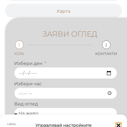
Карта
ЗАЯВИ ОГЛЕД
1
2
КОГА
КОНТАКТИ
Избери ден
Избери час
Вид оглед
Управлявай настройките