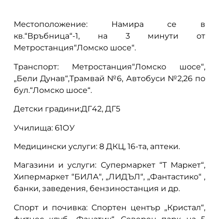
Местоположение: Намира се в
кв.“Връбница“-1, на 3 минути от
Метростанция“Ломско шосе“.
Транспорт:
Метростанция“Ломско шосе“,
„Бели Дунав“
,Трамвай №6, Автобуси №2,26 по
бул.“Ломско шосе“.
Детски градини:ДГ42, ДГ5
Училища: 61ОУ
Медицински услуги: 8 ДКЦ, 16-та, аптеки.
Магазини и услуги: Супермаркет “Т Маркет“,
Хипермаркет “БИЛА“, „ЛИДЪЛ“, „Фантастико“ ,
банки, заведения, бензиностанция и др.
Спорт и почивка: Спортен център „Кристал“,