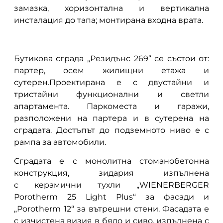
замазка, хоризонтална и вертикална
инсталация до тапа; монтирана входна врата.
Бутикова сграда „Резидънс 269“ се състои от:
партер, осем жилищни етажа и
сутерен.Проектирана е с двустайни и
тристайни функционални и светли
апартамента. Паркоместа и гаражи,
разположени на партера и в сутерена на
сградата. Достъпът до подземното ниво е с
рампа за автомобили.
Сградата е с монолитна стоманобетонна
конструкция, зидария изпълнена
с керамични тухли „WIENERBERGER
Porotherm 25 Light Plus“ за фасади и
„Porotherm 12“ за вътрешни стени. Фасадата е
с изчистена визия в бяло и сиво, изпълнена с