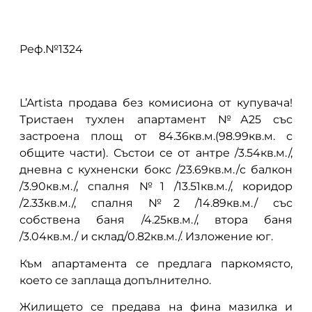
описание
Реф.№1324
L’Artista продава без комисиона от купувача!
Тристаен тухлен апартамент №А25 със
застроена площ от 84.36кв.м.(98.99кв.м. с
общите части). Състои се от антре /3.54кв.м./,
дневна с кухненски бокс /23.69кв.м./с балкон
/3.90кв.м./, спалня №1 /13.51кв.м./, коридор
/2.33кв.м./, спалня №2 /14.89кв.м./ със
собствена баня /4.25кв.м./, втора баня
/3.04кв.м./ и склад/0.82кв.м./. Изложение юг.
Към апартамента се предлага паркомясто,
което се заплаща допълнително.
Жилището се предава на фина мазилка и