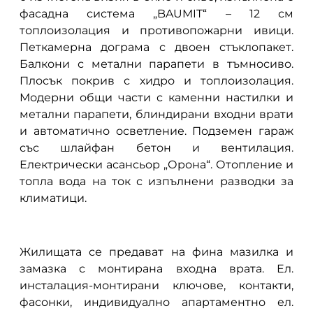
фасадна система „BAUMIT“ – 12 см
топлоизолация и противопожарни ивици.
Петкамерна дограма с двоен стъклопакет.
Балкони с метални парапети в тъмносиво.
Плосък покрив с хидро и топлоизолация.
Модерни общи части с каменни настилки и
метални парапети, блиндирани входни врати
и автоматично осветление. Подземен гараж
със шлайфан бетон и вентилация.
Електрически асансьор „Орона“. Отопление и
топла вода на ток с изпълнени разводки за
климатици.
Жилищата се предават на фина мазилка и
замазка с монтирана входна врата. Ел.
инсталация-монтирани ключове, контакти,
фасонки, индивидуално апартаментно ел.