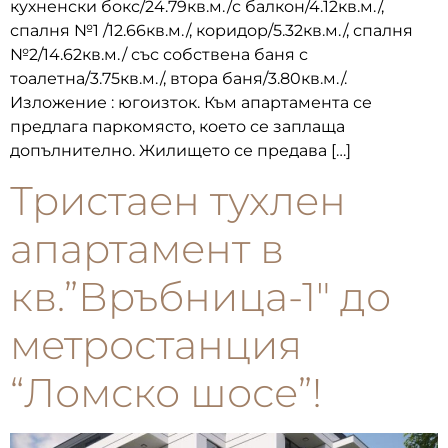
кухненски бокс/24.79кв.м./с балкон/4.12кв.м./,
спалня №1 /12.66кв.м./, коридор/5.32кв.м./, спалня
№2/14.62кв.м./ със собствена баня с
тоалетна/3.75кв.м./, втора баня/3.80кв.м./.
Изложение : югоизток. Към апартамента се
предлага паркомясто, което се заплаща
допълнително. Жилището се предава […]
Тристаен тухлен
апартамент в
кв.”Връбница-1″ до
метростанция
“Ломско шосе”!