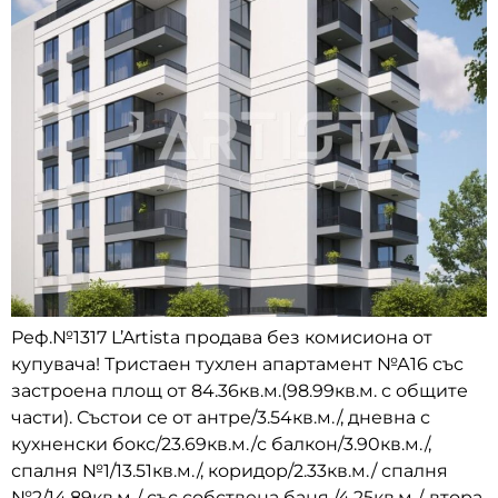
Реф.№1317 L’Artista продава без комисиона от
купувача! Тристаен тухлен апартамент №А16 със
застроена площ от 84.36кв.м.(98.99кв.м. с общите
части). Състои се от антре/3.54кв.м./, дневна с
кухненски бокс/23.69кв.м./с балкон/3.90кв.м./,
спалня №1/13.51кв.м./, коридор/2.33кв.м./ спалня
№2/14.89кв.м./ със собствена баня /4.25кв.м./, втора