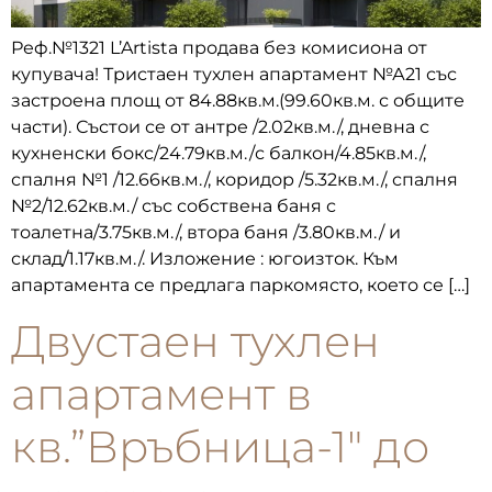
Реф.№1321 L’Artista продава без комисиона от
купувача! Тристаен тухлен апартамент №А21 със
застроена площ от 84.88кв.м.(99.60кв.м. с общите
части). Състои се от антре /2.02кв.м./, дневна с
кухненски бокс/24.79кв.м./с балкон/4.85кв.м./,
спалня №1 /12.66кв.м./, коридор /5.32кв.м./, спалня
№2/12.62кв.м./ със собствена баня с
тоалетна/3.75кв.м./, втора баня /3.80кв.м./ и
склад/1.17кв.м./. Изложение : югоизток. Към
апартамента се предлага паркомясто, което се […]
Двустаен тухлен
апартамент в
кв.”Връбница-1″ до