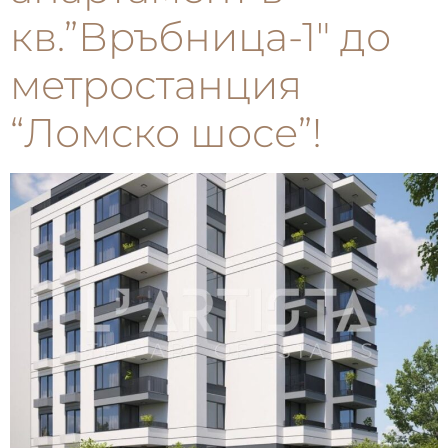
кв.”Връбница-1″ до
метростанция
“Ломско шосе”!