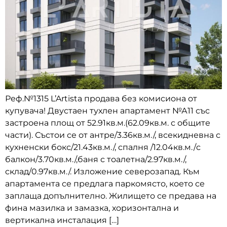
Реф.№1315 L’Artista продава без комисиона от
купувача! Двустаен тухлен апартамент №А11 със
застроена площ от 52.91кв.м.(62.09кв.м. с общите
части). Състои се от антре/3.36кв.м./, всекидневна с
кухненски бокс/21.43кв.м./, спалня /12.04кв.м./с
балкон/3.70кв.м./,баня с тоалетна/2.97кв.м./,
склад/0.97кв.м./. Изложение северозапад. Към
апартамента се предлага паркомясто, което се
заплаща допълнително. Жилището се предава на
фина мазилка и замазка, хоризонтална и
вертикална инсталация […]