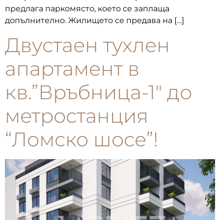
предлага паркомясто, което се заплаща
допълнително. Жилището се предава на […]
Двустаен тухлен
апартамент в
кв.”Връбница-1″ до
метростанция
“Ломско шосе”!