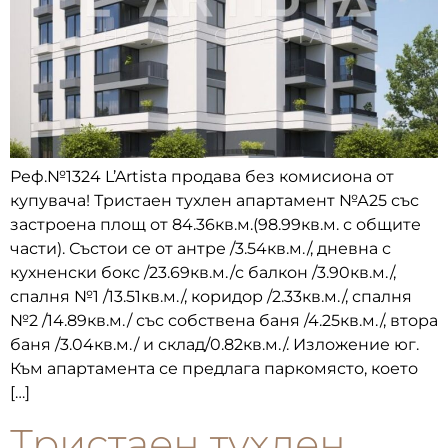
Реф.№1324 L’Artista продава без комисиона от
купувача! Тристаен тухлен апартамент №А25 със
застроена площ от 84.36кв.м.(98.99кв.м. с общите
части). Състои се от антре /3.54кв.м./, дневна с
кухненски бокс /23.69кв.м./с балкон /3.90кв.м./,
спалня №1 /13.51кв.м./, коридор /2.33кв.м./, спалня
№2 /14.89кв.м./ със собствена баня /4.25кв.м./, втора
баня /3.04кв.м./ и склад/0.82кв.м./. Изложение юг.
Към апартамента се предлага паркомясто, което
[…]
Тристаен тухлен