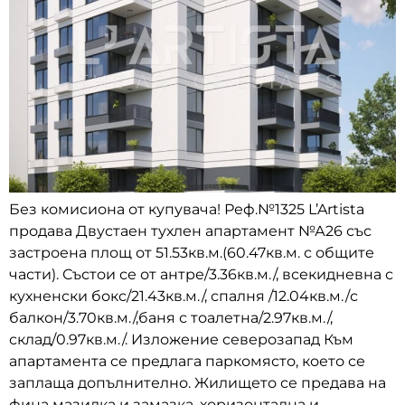
Без комисиона от купувача! Реф.№1325 L’Artista
продава Двустаен тухлен апартамент №А26 със
застроена площ от 51.53кв.м.(60.47кв.м. с общите
части). Състои се от антре/3.36кв.м./, всекидневна с
кухненски бокс/21.43кв.м./, спалня /12.04кв.м./с
балкон/3.70кв.м./,баня с тоалетна/2.97кв.м./,
склад/0.97кв.м./. Изложение северозапад Към
апартамента се предлага паркомясто, което се
заплаща допълнително. Жилището се предава на
фина мазилка и замазка, хоризонтална и