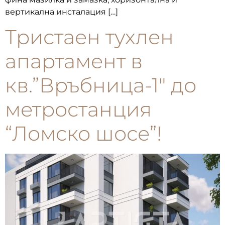
вертикална инсталация […]
Тристаен тухлен
апартамент в
кв.”Връбница-1″ до
метростанция
“Ломско шосе”!