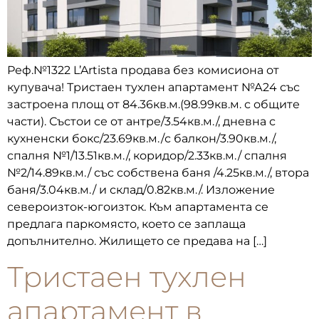
Реф.№1322 L’Artista продава без комисиона от
купувача! Тристаен тухлен апартамент №А24 със
застроена площ от 84.36кв.м.(98.99кв.м. с общите
части). Състои се от антре/3.54кв.м./, дневна с
кухненски бокс/23.69кв.м./с балкон/3.90кв.м./,
спалня №1/13.51кв.м./, коридор/2.33кв.м./ спалня
№2/14.89кв.м./ със собствена баня /4.25кв.м./, втора
баня/3.04кв.м./ и склад/0.82кв.м./. Изложение
североизток-югоизток. Към апартамента се
предлага паркомясто, което се заплаща
допълнително. Жилището се предава на […]
Тристаен тухлен
апартамент в