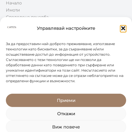
Начало
Имоти
Споделена печалба
Win-Win
Управлявай настройките
Блог
Контакти
За да предоставим най-доброто преживяване, използваме
технологии като бисквитки, за да съхраняваме и/или
осъществяваме достъп до информация от устройството.
КОНТАКТИ
Съгласяването с тези технологии ще ни позволи да
обработваме данни като поведението при сърфиране или
уникални идентификатори на този сайт. Несъгласието или
0877 888 804
оттеглянето на съгласие може да се отрази неблагоприятно на
определени функции и възможности.
office@leartista.bg
бул. „България" 58
Приеми
Откажи
Виж повече