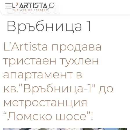
District:
Връбница 1
L’Artista продава
тристаен тухлен
апартамент в
кв.”Връбница-1″ до
метростанция
“Ломско шосе”!