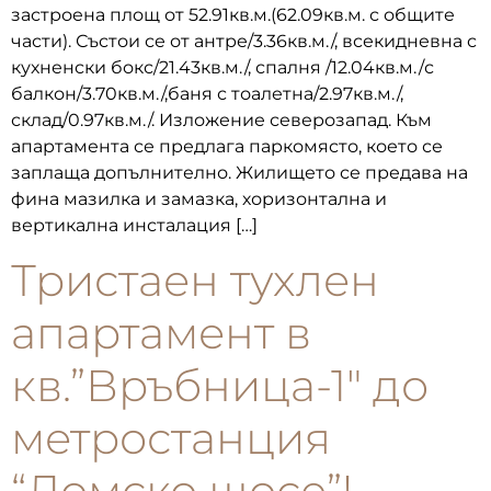
застроена площ от 52.91кв.м.(62.09кв.м. с общите
части). Състои се от антре/3.36кв.м./, всекидневна с
кухненски бокс/21.43кв.м./, спалня /12.04кв.м./с
балкон/3.70кв.м./,баня с тоалетна/2.97кв.м./,
склад/0.97кв.м./. Изложение северозапад. Към
апартамента се предлага паркомясто, което се
заплаща допълнително. Жилището се предава на
фина мазилка и замазка, хоризонтална и
вертикална инсталация […]
Тристаен тухлен
апартамент в
кв.”Връбница-1″ до
метростанция
“Ломско шосе”!