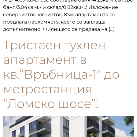
баня/3.04кв.м./ и склад/0.82кв.м./. Изложение
североизток-югоизток. Към апартамента се
предлага паркомясто, което се заплаща
допълнително. Жилището се предава на […]
Тристаен тухлен
апартамент в
кв.”Връбница-1″ до
метростанция
“Ломско шосе”!