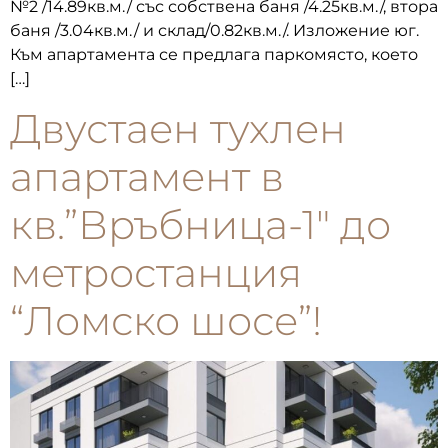
№2 /14.89кв.м./ със собствена баня /4.25кв.м./, втора
баня /3.04кв.м./ и склад/0.82кв.м./. Изложение юг.
Към апартамента се предлага паркомясто, което
[…]
Двустаен тухлен
апартамент в
кв.”Връбница-1″ до
метростанция
“Ломско шосе”!