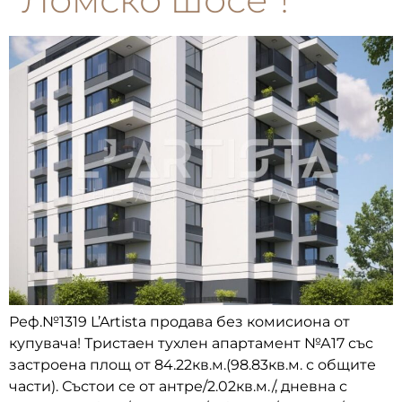
Реф.№1319 L’Artista продава без комисиона от
купувача! Тристаен тухлен апартамент №А17 със
застроена площ от 84.22кв.м.(98.83кв.м. с общите
части). Състои се от антре/2.02кв.м./, дневна с