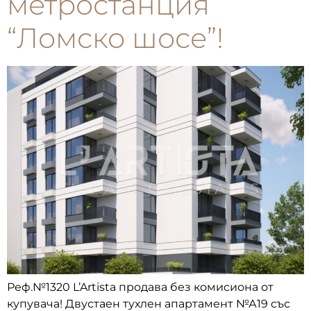
метростанция
“Ломско шосе”!
Реф.№1320 L’Artista продава без комисиона от
купувача! Двустаен тухлен апартамент №А19 със