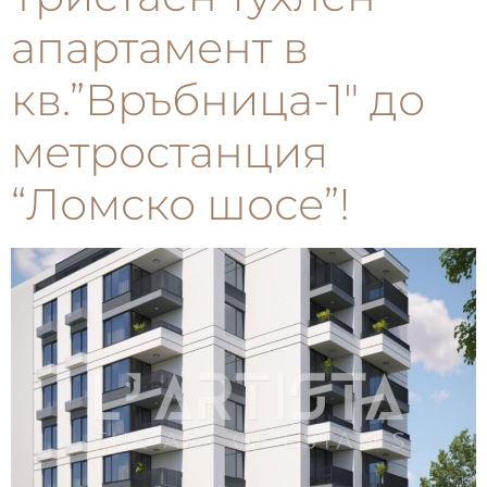
апартамент в
кв.”Връбница-1″ до
метростанция
“Ломско шосе”!