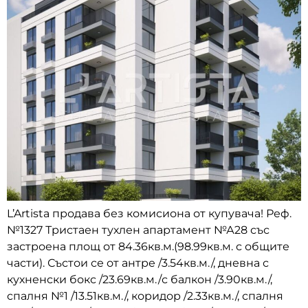
L’Artista продава без комисиона от купувача! Реф.
№1327 Тристаен тухлен апартамент №А28 със
застроена площ от 84.36кв.м.(98.99кв.м. с общите
части). Състои се от антре /3.54кв.м./, дневна с
кухненски бокс /23.69кв.м./с балкон /3.90кв.м./,
спалня №1 /13.51кв.м./, коридор /2.33кв.м./, спалня