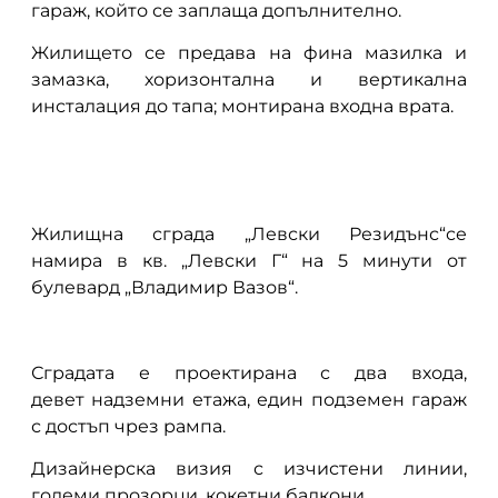
гараж, който се заплаща допълнително.
Жилището се предава на фина мазилка и
замазка, хоризонтална и вертикална
инсталация до тапа; монтирана входна врата.
Жилищна сграда „Левски Резидънс“се
намира в кв. „Левски Г“ на 5 минути от
булевард „Владимир Вазов“.
Сградата е проектирана с два входа,
девет надземни етажа, един подземен гараж
с достъп чрез рампа.
Дизайнерска визия с изчистени линии,
големи прозорци, кокетни балкони.