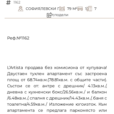
1162
СОФИЯ
ЛЕВСКИ Г
79 M²
1
7
сподели
описание
Реф.№1162
L’Artista продава без комисиона от купувача!
Двустаен тухлен апартамент със застроена
площ от 68.74кв.м.(78.81кв.м. с общите части).
Състои се от: антре с дрешник/ 4.13кв.м./,
дневна с кухненски бокс/26.56кв.м./ и балкон
/6.48кв.м./, спалня с дрешник/14.43кв.м./, баня с
тоалетна/4.59кв.м./ Изложение югоизток. Към
апартамента се предлага паркомясто или