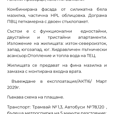
Комбинирана фасада от силикатна бяла
мазилка, частична HPL облицовка. Дограма
ПВЦ петкамерна с двоен стъклопакет.
Състои е с функционални едностайни,
двустайни и тристайни апартаменти.
Изложение на жилищата: изток-североизток,
запад, югозапад, юг. Хидравличен пътнически
асансьор.Отопление и топла вода на ТЕЦ.
Жилищата се предават на фина мазилка и
замазка с монтирана входна врата.
Въвеждане в експлоатация/АКТ16/ Март
2029г.
Гъвкава схема на плащане.
Транспорт: Трамвай №1,3, Автобуси №78,120 ,
бъдеща метроспирка на 5 минути разстояние;