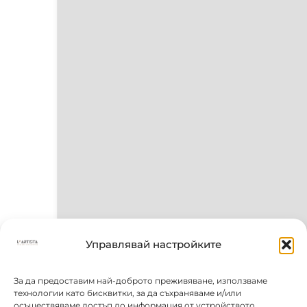
Управлявай настройките
За да предоставим най-доброто преживяване, използваме
технологии като бисквитки, за да съхраняваме и/или
осъществяваме достъп до информация от устройството.