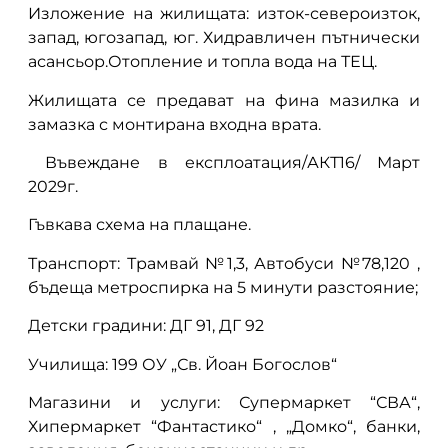
Изложение на жилищата: изток-североизток,
запад, югозапад, юг. Хидравличен пътнически
асансьор.Отопление и топла вода на ТЕЦ.
Жилищата се предават на фина мазилка и
замазка с монтирана входна врата.
Въвеждане в експлоатация/АКТ16/ Март
2029г.
Гъвкава схема на плащане.
Транспорт: Трамвай №1,3, Автобуси №78,120 ,
бъдеща метроспирка на 5 минути разстояние;
Детски градини: ДГ 91, ДГ 92
Училища: 199 ОУ „Св. Йоан Богослов“
Магазини и услуги: Супермаркет “СВА“,
Хипермаркет “Фантастико“ , „Домко“, банки,