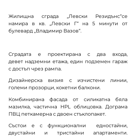
Жилищна сграда „Левски Резидънс“се
намира в кв. „Левски Г“ на 5 минути от
булевард „Владимир Вазов“.
Сградата е проектирана с два входа,
девет надземни етажа, един подземен гараж
с достъп чрез рампа.
Дизайнерска визия с изчистени линии,
големи прозорци, кокетни балкони.
Комбинирана фасада от силикатна бяла
мазилка, частична HPL облицовка. Дограма
ПВЦ петкамерна с двоен стъклопакет.
Състои е с функционални едностайни,
двустайни и тристайни апартаменти.