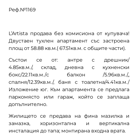
Реф.№1169
L’Artista продава без комисиона от купувача!
Двустаен тухлен апартамент със застроена
площ от 58.88 кв.м.( 67.51кв.м. с общите части).
Състои се от: антре с дрешник/
4.85кв.м./, склад, дневна с кухненски
бокс/22.11кв.м./с балкон /5.96кв.м./,,
спалня/12.39кв.м./, баня с тоалетна/4.41кв.м./
Изложение юг. Към апартамента се предлага
паркомясто или гараж, който се заплаща
допълнително.
Жилището се предава на фина мазилка и
замазка, хоризонтална и вертикална
инсталация до тапа; монтирана входна врата.