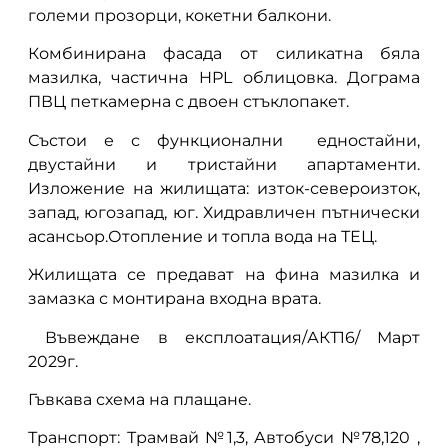
големи прозорци, кокетни балкони.
Комбинирана фасада от силикатна бяла
мазилка, частична HPL облицовка. Дограма
ПВЦ петкамерна с двоен стъклопакет.
Състои е с функционални едностайни,
двустайни и тристайни апартаменти.
Изложение на жилищата: изток-североизток,
запад, югозапад, юг. Хидравличен пътнически
асансьор.Отопление и топла вода на ТЕЦ.
Жилищата се предават на фина мазилка и
замазка с монтирана входна врата.
Въвеждане в експлоатация/АКТ16/ Март
2029г.
Гъвкава схема на плащане.
Транспорт: Трамвай №1,3, Автобуси №78,120 ,