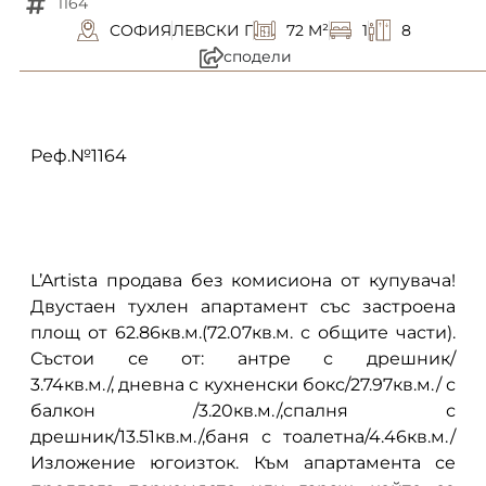
1164
СОФИЯ
ЛЕВСКИ Г
72 M²
1
8
сподели
описание
Реф.№1164
L’Artista продава без комисиона от купувача!
Двустаен тухлен апартамент със застроена
площ от 62.86кв.м.(72.07кв.м. с общите части).
Състои се от: антре с дрешник/
3.74кв.м./, дневна с кухненски бокс/27.97кв.м./ с
балкон /3.20кв.м./,спалня с
дрешник/13.51кв.м./,баня с тоалетна/4.46кв.м./
Изложение югоизток. Към апартамента се