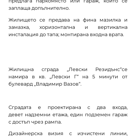
предлага паркомясто или гараж, който се
заплаща допълнително.
Жилището се предава на фина мазилка и
замазка, хоризонтална и вертикална
инсталация до тапа; монтирана входна врата.
Жилищна сграда „Левски Резидънс“се
намира в кв. „Левски Г“ на 5 минути от
булевард „Владимир Вазов“.
Сградата е проектирана с два входа,
девет надземни етажа, един подземен гараж
с достъп чрез рампа.
Дизайнерска визия с изчистени линии,