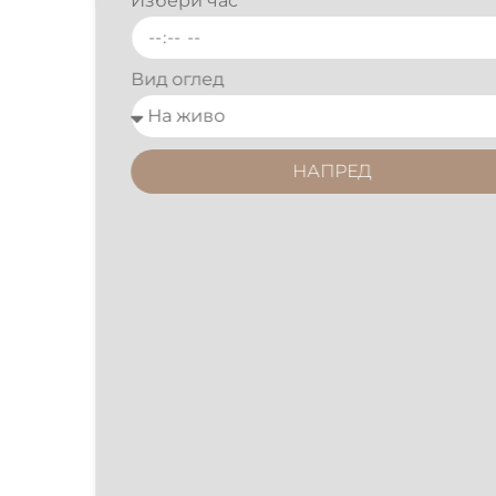
Избери час
Вид оглед
НАПРЕД