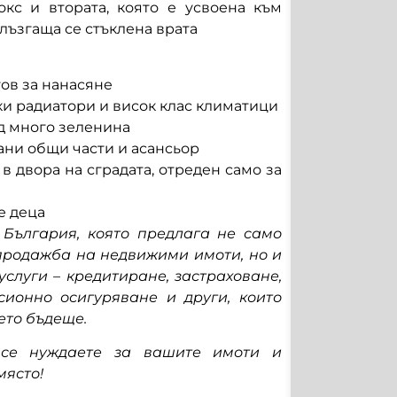
окс и втората, която е усвоена към
плъзгаща се стъклена врата
ов за нанасяне
и радиатори и висок клас климатици
ед много зеленина
ани общи части и асансьор
в двора на сградата, отреден само за
е деца
в България, която предлага не само
продажба на недвижими имоти, но и
слуги – кредитиране, застраховане,
сионно осигуряване и други, които
ето бъдеще.
 се нуждаете за вашите имоти и
място!