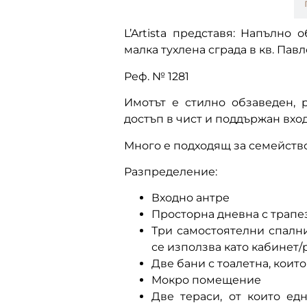
описание
L’Artista представя: Напълно
малка тухлена сграда в кв. Павл
Реф. № 1281
Имотът е стилно обзаведен, 
достъп в чист и поддържан вход
Много е подходящ за семейство
Разпределение:
Входно антре
Просторна дневна с трапе
Три самостоятелни спални
се използва като кабинет/
Две бани с тоалетна, коит
Мокро помещение
Две тераси, от които ед