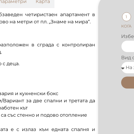
параметри
Карта
 обзаведен четиристаен апартамент в
1
ово на метри от пл.
„Знаме на мира“.
КОГА
Избе
разположен в сграда с контролиран
.
Вид 
 с деца.
зария и кухненски бокс
/Вариант за две спални и третата да
работен кът
о са със стенно и подово отопление
ната е с излаз към едната спалня и