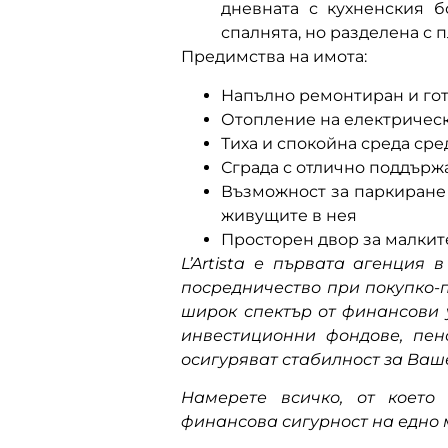
дневната с кухненския б
спалнята, но разделена с 
Предимства на имота:
Напълно ремонтиран и гот
Отопление на електрическ
Тиха и спокойна среда ср
Сграда с отлично поддърж
Възможност за паркиране 
живущите в нея
Просторен двор за малкит
L’Artista е първата агенция 
посредничество при покупко-
широк спектър от финансови у
инвестиционни фондове, пен
осигуряват стабилност за Ваш
Намерете всичко, от което
финансова сигурност на едно 