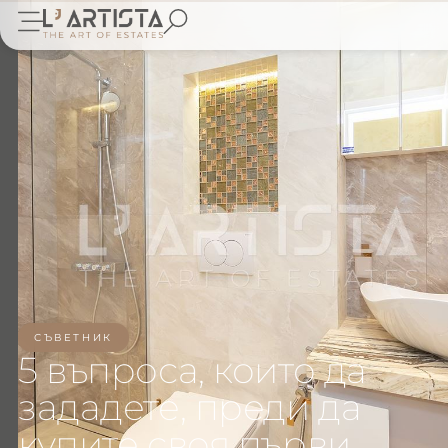
СЪВЕТНИК
5 въпроса, които да
зададете, преди да
купите своя първи