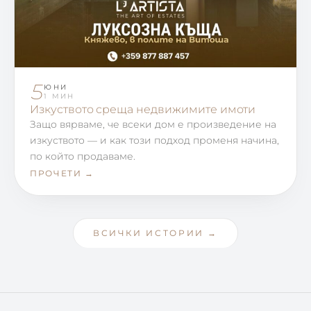
5
ЮНИ
1 МИН
Изкуството среща недвижимите имоти
Защо вярваме, че всеки дом е произведение на
изкуството — и как този подход променя начина,
по който продаваме.
ПРОЧЕТИ →
ВСИЧКИ ИСТОРИИ →