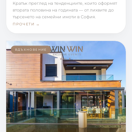
Кратък преглед на тенденциите, които оформят
втората половина на годината — от лихвите до
търсенето на семейни имоти в София.
ПРОЧЕТИ →
ВДЪХНОВЕНИЕ