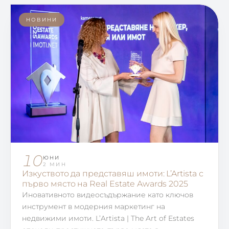
НОВИНИ
10
ЮНИ
2 МИН
Изкуството да представяш имоти: L’Artista с
първо място на Real Estate Awards 2025
Иновативното видеосъдържание като ключов
инструмент в модерния маркетинг на
недвижими имоти. L’Artista | The Art of Estates