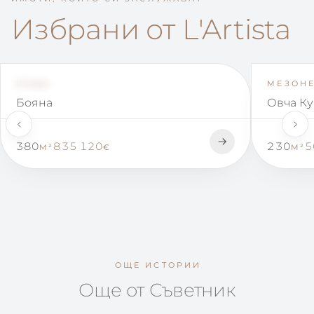
Избрани от L'Artista
КЪЩА
ESTATES, ART & CHARITY
МЕЗОНЕ
ESTATES
Бояна
Овча К
380
835 120
230
5
M²
€
M²
ОЩЕ ИСТОРИИ
Още от Съветник