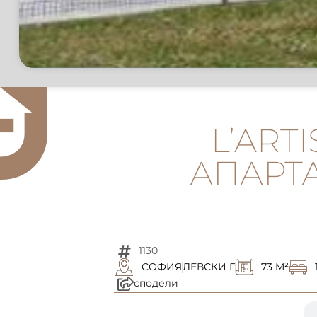
L’ART
АПАРТА
1130
СОФИЯ
ЛЕВСКИ Г
73 M²
сподели