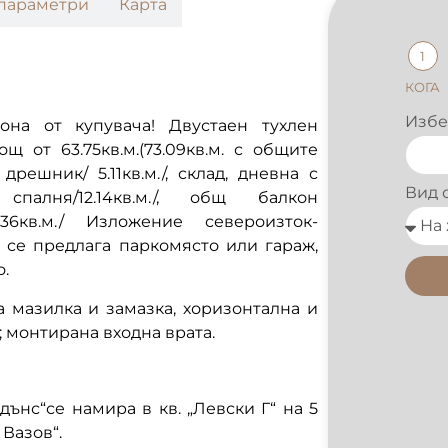
параметри
Карта
1
КОГА
Избе
иона от купувача! Двустаен тухлен
щ от 63.75кв.м.(73.09кв.м. с общите
дрешник/ 5.11кв.м./, склад, дневна с
Вид 
, спалня/12.14кв.м./, общ балкон
/4.36кв.м./ Изложение североизток-
 се предлага паркомясто или гараж,
о.
 мазилка и замазка, хоризонтална и
; монтирана входна врата.
ънс“се намира в кв. „Левски Г“ на 5
Вазов“.