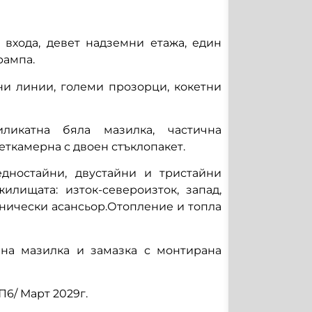
 входа, девет надземни етажа, един
рампа.
ни линии, големи прозорци, кокетни
ликатна бяла мазилка, частична
ткамерна с двоен стъклопакет.
дностайни, двустайни и тристайни
илищата: изток-североизток, запад,
тнически асансьор.Отопление и топла
на мазилка и замазка с монтирана
6/ Март 2029г.