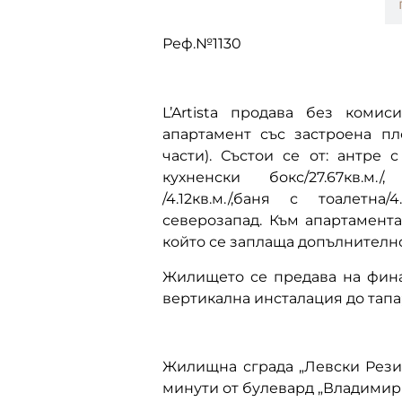
описание
Реф.№1130
L’Artista продава без комис
апартамент със застроена пло
части). Състои се от: антре с 
кухненски бокс/27.67кв.м./
/4.12кв.м./,баня с тоалетна
северозапад. Към апартамента
който се заплаща допълнителн
Жилището се предава на фина
вертикална инсталация до тапа
Жилищна сграда „Левски Резид
минути от булевард „Владимир 