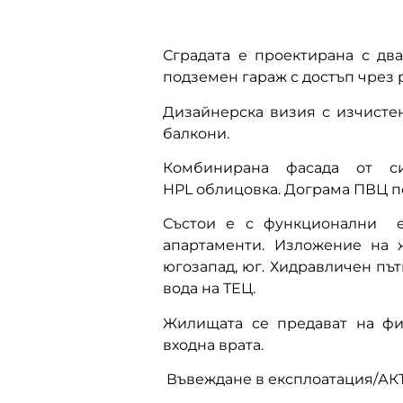
Сградата е проектирана с два
подземен гараж с достъп чрез 
Дизайнерска визия с изчисте
балкони.
Комбинирана фасада от си
HPL облицовка. Дограма ПВЦ пе
Състои е с функционални е
апартаменти. Изложение на ж
югозапад, юг. Хидравличен пъ
вода на ТЕЦ.
Жилищата се предават на фи
входна врата.
Въвеждане в експлоатация/АКТ1